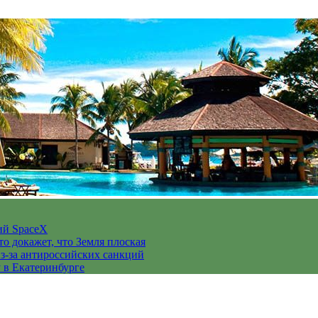
ий SpaceX
то докажет, что Земля плоская
з-за антироссийских санкций
у в Екатеринбурге