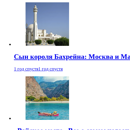
Сын короля Бахрейна: Москва и Ма
1 год спустя
1 год спустя