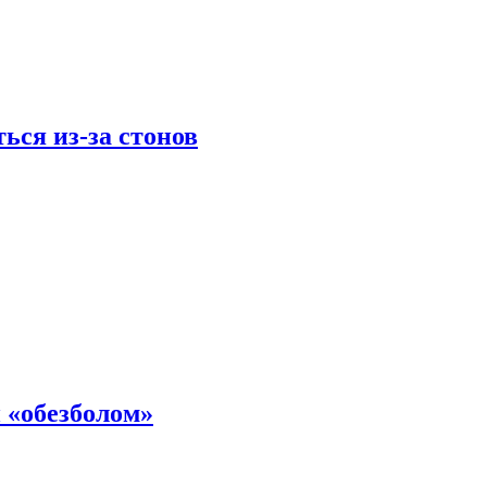
ься из-за стонов
 «обезболом»