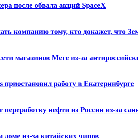
ера после обвала акций SpaceX
ать компанию тому, кто докажет, что Зе
ети магазинов Mere из-за антироссийск
s приостановил работу в Екатеринбурге
 переработку нефти из России из-за са
м доме из-за китайских чипов