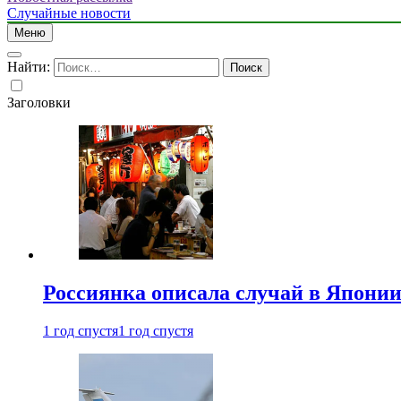
Случайные новости
Меню
Найти:
Заголовки
Россиянка описала случай в Японии 
1 год спустя
1 год спустя