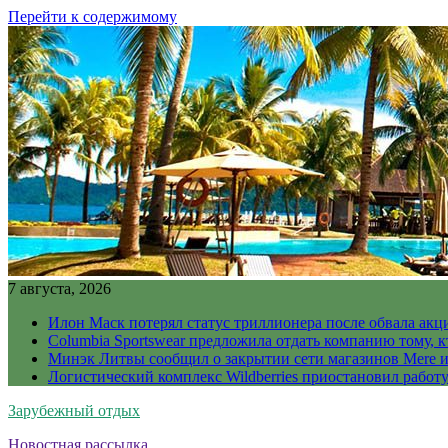
Перейти к содержимому
7 августа, 2026
Илон Маск потерял статус триллионера после обвала акц
Columbia Sportswear предложила отдать компанию тому, к
Минэк Литвы сообщил о закрытии сети магазинов Mere и
Логистический комплекс Wildberries приостановил работ
Зарубежный отдых
Новостная рассылка