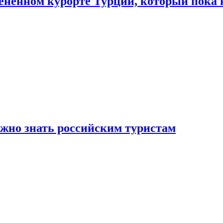
цененном курорте Турции, который пока 
ужно знать российским туристам