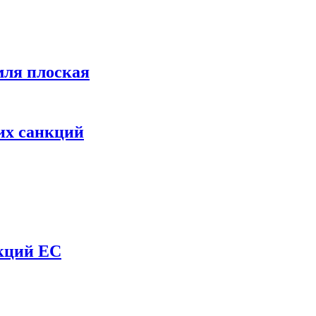
мля плоская
их санкций
нкций ЕС