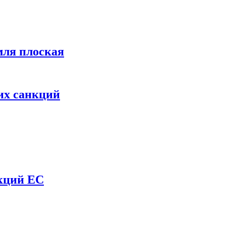
мля плоская
их санкций
нкций ЕС