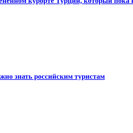
цененном курорте Турции, который пока 
ужно знать российским туристам