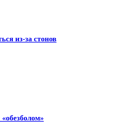
ься из-за стонов
 «обезболом»