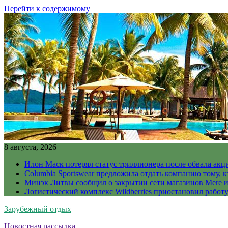
Перейти к содержимому
8 августа, 2026
Илон Маск потерял статус триллионера после обвала акц
Columbia Sportswear предложила отдать компанию тому, к
Минэк Литвы сообщил о закрытии сети магазинов Mere и
Логистический комплекс Wildberries приостановил работ
Зарубежный отдых
Новостная рассылка