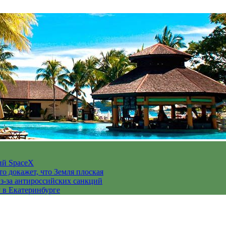
ий SpaceX
то докажет, что Земля плоская
з-за антироссийских санкций
у в Екатеринбурге