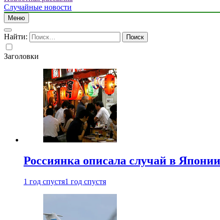
Случайные новости
Меню
Найти:
Заголовки
Россиянка описала случай в Японии 
1 год спустя
1 год спустя