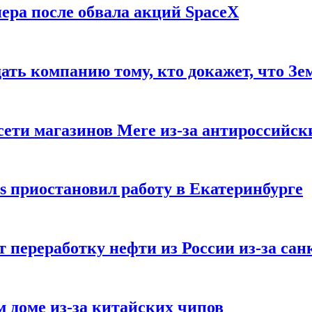
ера после обвала акций SpaceX
ать компанию тому, кто докажет, что Зе
ети магазинов Mere из-за антироссийск
s приостановил работу в Екатеринбурге
 переработку нефти из России из-за са
м доме из-за китайских чипов