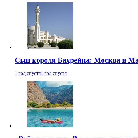
Сын короля Бахрейна: Москва и Ма
1 год спустя
1 год спустя