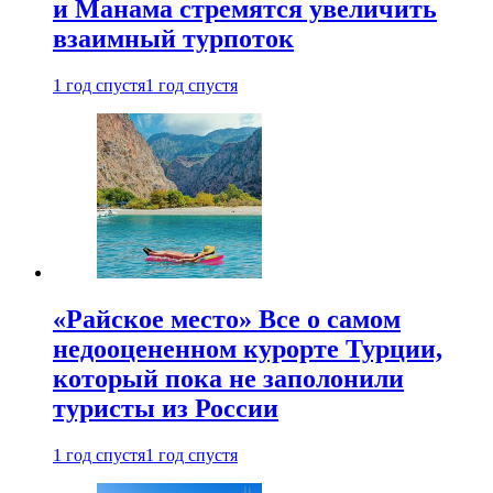
и Манама стремятся увеличить
взаимный турпоток
1 год спустя
1 год спустя
«Райское место» Все о самом
недооцененном курорте Турции,
который пока не заполонили
туристы из России
1 год спустя
1 год спустя