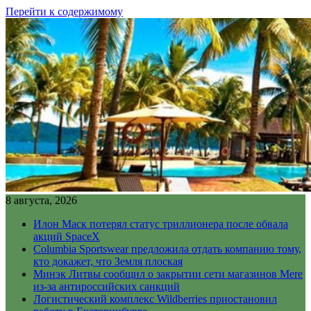
Перейти к содержимому
8 августа, 2026
Илон Маск потерял статус триллионера после обвала
акций SpaceX
Columbia Sportswear предложила отдать компанию тому,
кто докажет, что Земля плоская
Минэк Литвы сообщил о закрытии сети магазинов Mere
из-за антироссийских санкций
Логистический комплекс Wildberries приостановил