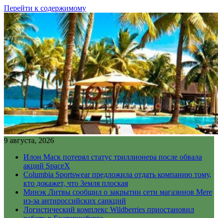
Перейти к содержимому
9 августа, 2026
Илон Маск потерял статус триллионера после обвала
акций SpaceX
Columbia Sportswear предложила отдать компанию тому,
кто докажет, что Земля плоская
Минэк Литвы сообщил о закрытии сети магазинов Mere
из-за антироссийских санкций
Логистический комплекс Wildberries приостановил