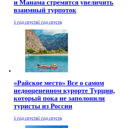
и Манама стремятся увеличить
взаимный турпоток
1 год спустя
1 год спустя
«Райское место» Все о самом
недооцененном курорте Турции,
который пока не заполонили
туристы из России
1 год спустя
1 год спустя