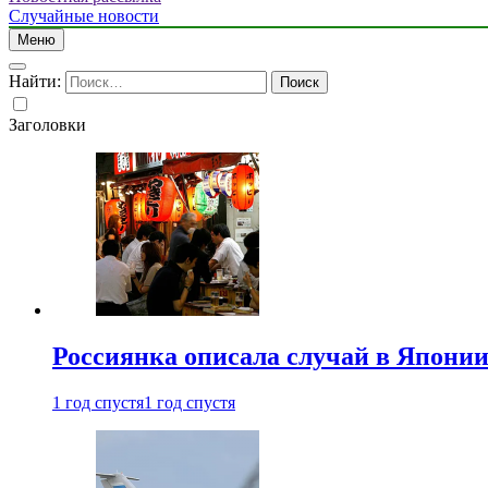
Случайные новости
Меню
Найти:
Заголовки
Россиянка описала случай в Японии 
1 год спустя
1 год спустя