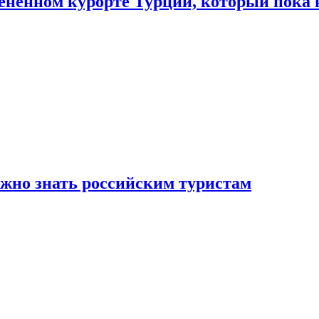
цененном курорте Турции, который пока 
ужно знать российским туристам