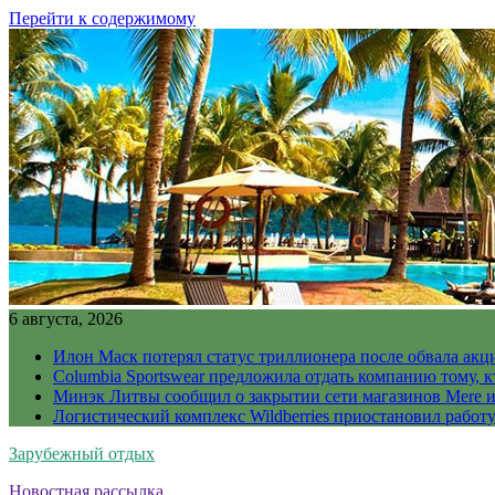
Перейти к содержимому
6 августа, 2026
Илон Маск потерял статус триллионера после обвала акц
Columbia Sportswear предложила отдать компанию тому, к
Минэк Литвы сообщил о закрытии сети магазинов Mere и
Логистический комплекс Wildberries приостановил работ
Зарубежный отдых
Новостная рассылка