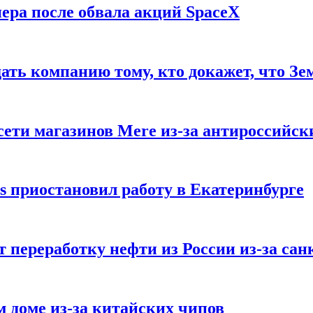
ера после обвала акций SpaceX
ать компанию тому, кто докажет, что Зе
ети магазинов Mere из-за антироссийск
s приостановил работу в Екатеринбурге
 переработку нефти из России из-за са
м доме из-за китайских чипов