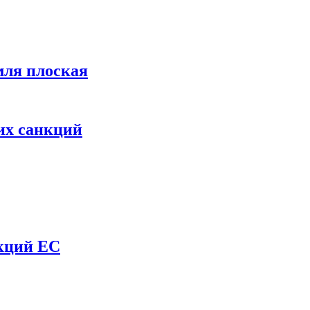
мля плоская
их санкций
нкций ЕС