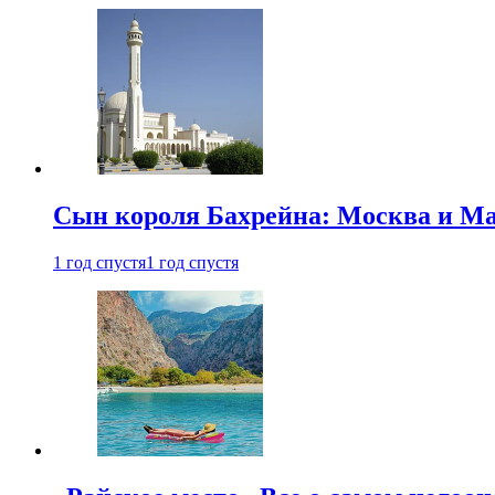
Сын короля Бахрейна: Москва и Ма
1 год спустя
1 год спустя