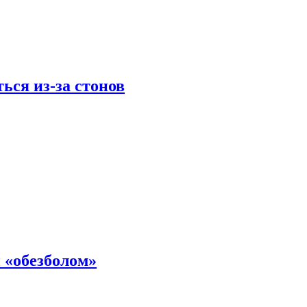
ься из-за стонов
 «обезболом»