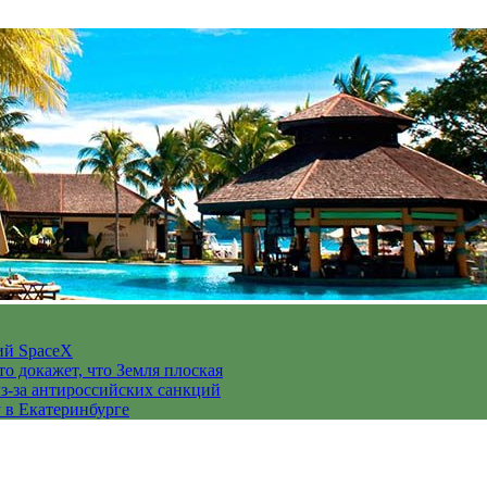
ий SpaceX
то докажет, что Земля плоская
з-за антироссийских санкций
у в Екатеринбурге