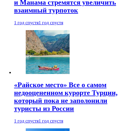
и Манама стремятся увеличить
взаимный турпоток
1 год спустя
1 год спустя
«Райское место» Все о самом
недооцененном курорте Турции,
который пока не заполонили
туристы из России
1 год спустя
1 год спустя