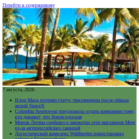
Перейти к содержимому
7 августа, 2026
Илон Маск потерял статус триллионера после обвала
акций SpaceX
Columbia Sportswear предложила отдать компанию тому,
кто докажет, что Земля плоская
Минэк Литвы сообщил о закрытии сети магазинов Mere
из-за антироссийских санкций
Логистический комплекс Wildberries приостановил