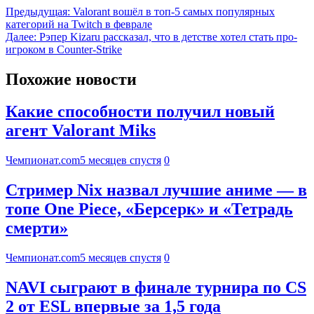
Предыдущая:
Valorant вошёл в топ-5 самых популярных
категорий на Twitch в феврале
Далее:
Рэпер Kizaru рассказал, что в детстве хотел стать про-
игроком в Counter-Strike
Похожие новости
Какие способности получил новый
агент Valorant Miks
Чемпионат.com
5 месяцев спустя
0
Стример Nix назвал лучшие аниме — в
топе One Piece, «Берсерк» и «Тетрадь
смерти»
Чемпионат.com
5 месяцев спустя
0
NAVI сыграют в финале турнира по CS
2 от ESL впервые за 1,5 года