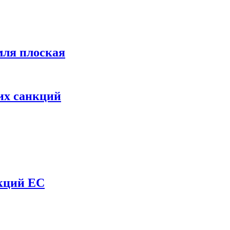
мля плоская
их санкций
нкций ЕС