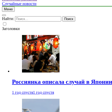
Случайные новости
Меню
Найти:
Заголовки
Россиянка описала случай в Японии 
1 год спустя
1 год спустя