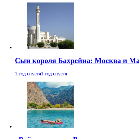
Сын короля Бахрейна: Москва и Ма
1 год спустя
1 год спустя