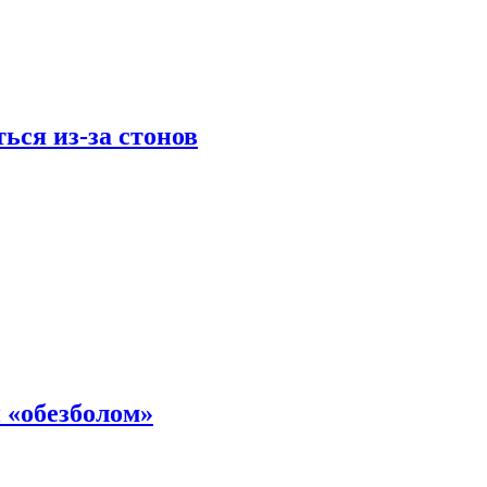
ься из-за стонов
 «обезболом»