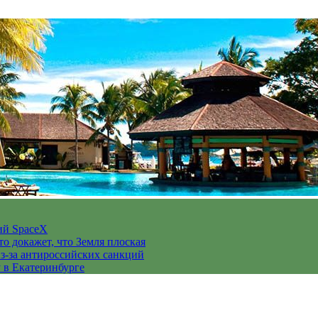
ий SpaceX
то докажет, что Земля плоская
з-за антироссийских санкций
у в Екатеринбурге