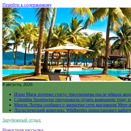
Перейти к содержимому
8 августа, 2026
Илон Маск потерял статус триллионера после обвала акц
Columbia Sportswear предложила отдать компанию тому, к
Минэк Литвы сообщил о закрытии сети магазинов Mere и
Логистический комплекс Wildberries приостановил работ
Зарубежный отдых
Новостная рассылка