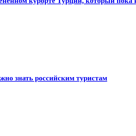
цененном курорте Турции, который пока 
ужно знать российским туристам