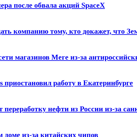
ера после обвала акций SpaceX
ать компанию тому, кто докажет, что Зе
ети магазинов Mere из-за антироссийск
s приостановил работу в Екатеринбурге
 переработку нефти из России из-за са
м доме из-за китайских чипов