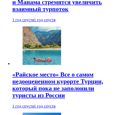
и Манама стремятся увеличить
взаимный турпоток
1 год спустя
1 год спустя
«Райское место» Все о самом
недооцененном курорте Турции,
который пока не заполонили
туристы из России
1 год спустя
1 год спустя