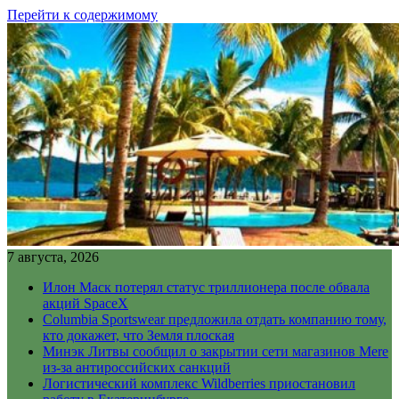
Перейти к содержимому
7 августа, 2026
Илон Маск потерял статус триллионера после обвала
акций SpaceX
Columbia Sportswear предложила отдать компанию тому,
кто докажет, что Земля плоская
Минэк Литвы сообщил о закрытии сети магазинов Mere
из-за антироссийских санкций
Логистический комплекс Wildberries приостановил