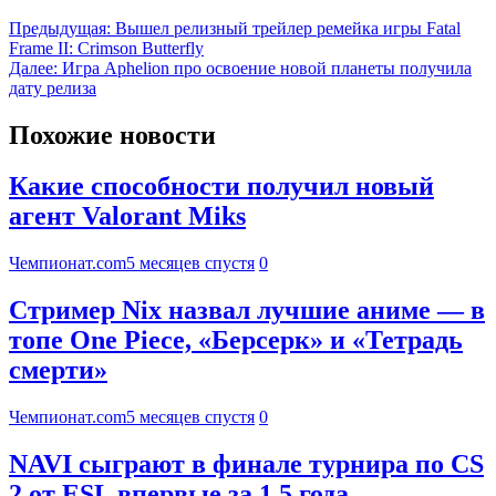
Предыдущая:
Вышел релизный трейлер ремейка игры Fatal
Frame II: Crimson Butterfly
Далее:
Игра Aphelion про освоение новой планеты получила
дату релиза
Похожие новости
Какие способности получил новый
агент Valorant Miks
Чемпионат.com
5 месяцев спустя
0
Стример Nix назвал лучшие аниме — в
топе One Piece, «Берсерк» и «Тетрадь
смерти»
Чемпионат.com
5 месяцев спустя
0
NAVI сыграют в финале турнира по CS
2 от ESL впервые за 1,5 года