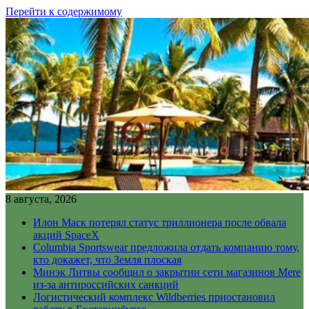
Перейти к содержимому
8 августа, 2026
Илон Маск потерял статус триллионера после обвала
акций SpaceX
Columbia Sportswear предложила отдать компанию тому,
кто докажет, что Земля плоская
Минэк Литвы сообщил о закрытии сети магазинов Mere
из-за антироссийских санкций
Логистический комплекс Wildberries приостановил