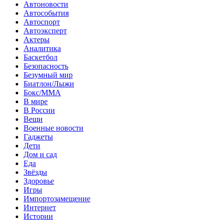
Автоновости
Автособытия
Автоспорт
Автоэксперт
Актеры
Аналитика
Баскетбол
Безопасность
Безумный мир
Биатлон/Лыжи
Бокс/MMA
В мире
В России
Вещи
Военные новости
Гаджеты
Дети
Дом и сад
Еда
Звёзды
Здоровье
Игры
Импортозамещение
Интернет
Истории