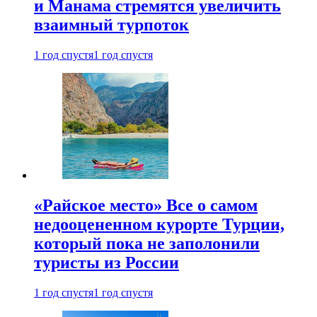
и Манама стремятся увеличить
взаимный турпоток
1 год спустя
1 год спустя
«Райское место» Все о самом
недооцененном курорте Турции,
который пока не заполонили
туристы из России
1 год спустя
1 год спустя