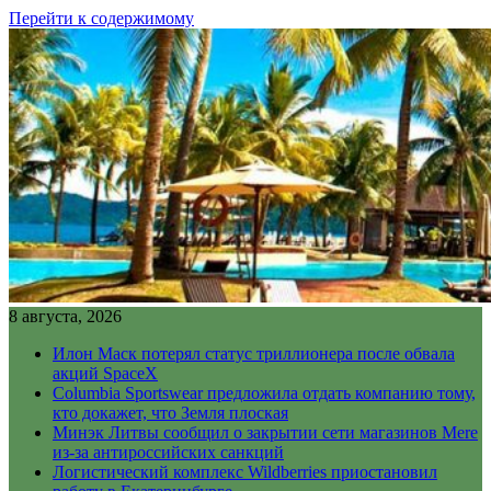
Перейти к содержимому
8 августа, 2026
Илон Маск потерял статус триллионера после обвала
акций SpaceX
Columbia Sportswear предложила отдать компанию тому,
кто докажет, что Земля плоская
Минэк Литвы сообщил о закрытии сети магазинов Mere
из-за антироссийских санкций
Логистический комплекс Wildberries приостановил