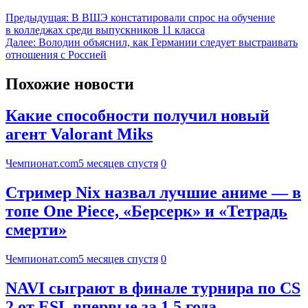
Предыдущая:
В ВШЭ констатировали спрос на обучение
в колледжах среди выпускников 11 класса
Далее:
Володин объяснил, как Германии следует выстраивать
отношения с Россией
Похожие новости
Какие способности получил новый
агент Valorant Miks
Чемпионат.com
5 месяцев спустя
0
Стример Nix назвал лучшие аниме — в
топе One Piece, «Берсерк» и «Тетрадь
смерти»
Чемпионат.com
5 месяцев спустя
0
NAVI сыграют в финале турнира по CS
2 от ESL впервые за 1,5 года