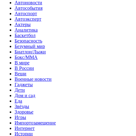
Автоновости
Автособытия
Автоспорт
Автоэксперт
Актеры
Аналитика
Баскетбол
Безопасность
Безумный мир
Биатлон/Лыжи
Бокс/MMA
В мире
В России
Вещи
Военные новости
Гаджеты
Дети
Дом и сад
Еда
Звёзды
Здоровье
Игры
Импортозамещение
Интернет
Истории