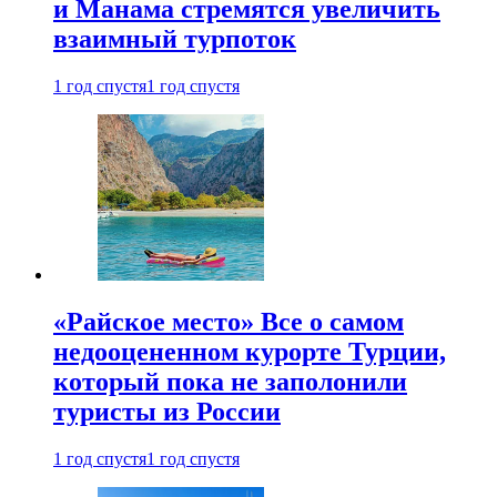
и Манама стремятся увеличить
взаимный турпоток
1 год спустя
1 год спустя
«Райское место» Все о самом
недооцененном курорте Турции,
который пока не заполонили
туристы из России
1 год спустя
1 год спустя