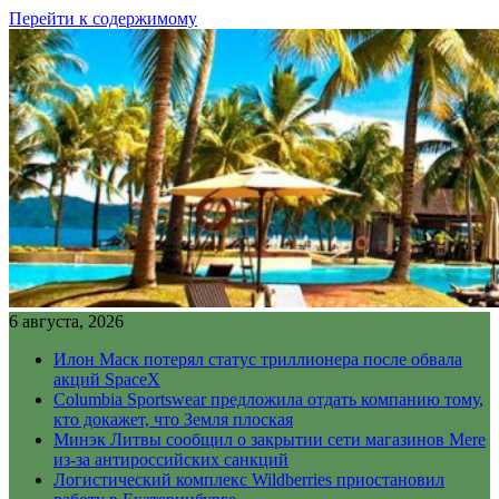
Перейти к содержимому
6 августа, 2026
Илон Маск потерял статус триллионера после обвала
акций SpaceX
Columbia Sportswear предложила отдать компанию тому,
кто докажет, что Земля плоская
Минэк Литвы сообщил о закрытии сети магазинов Mere
из-за антироссийских санкций
Логистический комплекс Wildberries приостановил