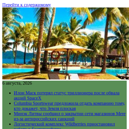
Перейти к содержимому
6 августа, 2026
Илон Маск потерял статус триллионера после обвала
акций SpaceX
Columbia Sportswear предложила отдать компанию тому,
кто докажет, что Земля плоская
Минэк Литвы сообщил о закрытии сети магазинов Mere
из-за антироссийских санкций
Логистический комплекс Wildberries приостановил