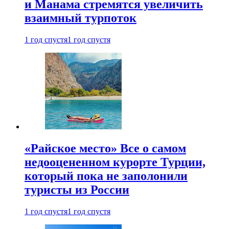
и Манама стремятся увеличить
взаимный турпоток
1 год спустя
1 год спустя
«Райское место» Все о самом
недооцененном курорте Турции,
который пока не заполонили
туристы из России
1 год спустя
1 год спустя