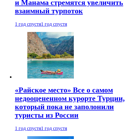
и Манама стремятся увеличить
взаимный турпоток
1 год спустя
1 год спустя
«Райское место» Все о самом
недооцененном курорте Турции,
который пока не заполонили
туристы из России
1 год спустя
1 год спустя