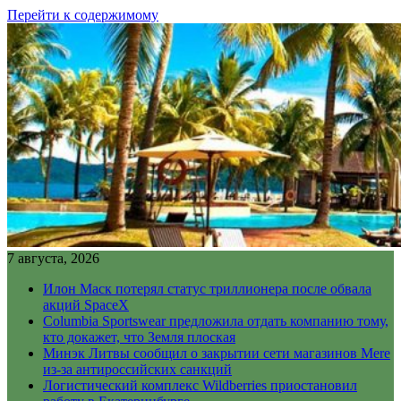
Перейти к содержимому
7 августа, 2026
Илон Маск потерял статус триллионера после обвала
акций SpaceX
Columbia Sportswear предложила отдать компанию тому,
кто докажет, что Земля плоская
Минэк Литвы сообщил о закрытии сети магазинов Mere
из-за антироссийских санкций
Логистический комплекс Wildberries приостановил