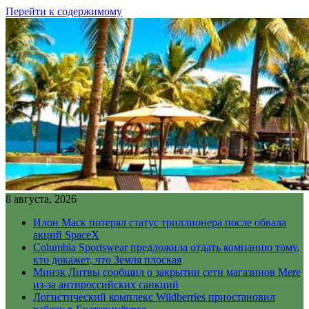
Перейти к содержимому
8 августа, 2026
Илон Маск потерял статус триллионера после обвала
акций SpaceX
Columbia Sportswear предложила отдать компанию тому,
кто докажет, что Земля плоская
Минэк Литвы сообщил о закрытии сети магазинов Mere
из-за антироссийских санкций
Логистический комплекс Wildberries приостановил