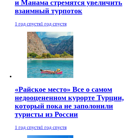
и Манама стремятся увеличить
взаимный турпоток
1 год спустя
1 год спустя
«Райское место» Все о самом
недооцененном курорте Турции,
который пока не заполонили
туристы из России
1 год спустя
1 год спустя