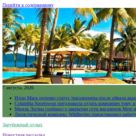
Перейти к содержимому
7 августа, 2026
Илон Маск потерял статус триллионера после обвала акц
Columbia Sportswear предложила отдать компанию тому, к
Минэк Литвы сообщил о закрытии сети магазинов Mere и
Логистический комплекс Wildberries приостановил работ
Зарубежный отдых
Новостная рассылка