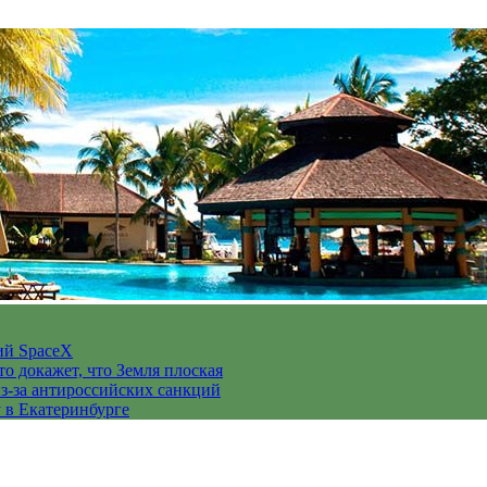
ий SpaceX
то докажет, что Земля плоская
з-за антироссийских санкций
у в Екатеринбурге