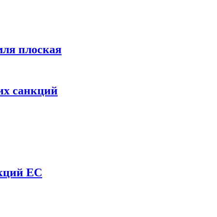
мля плоская
их санкций
нкций ЕС