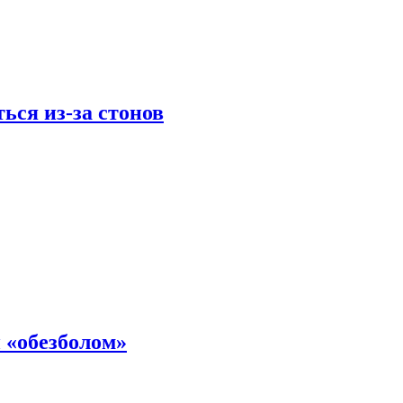
ься из-за стонов
 «обезболом»