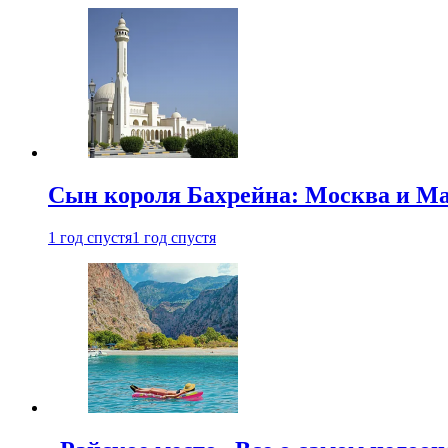
Сын короля Бахрейна: Москва и Ма
1 год спустя
1 год спустя