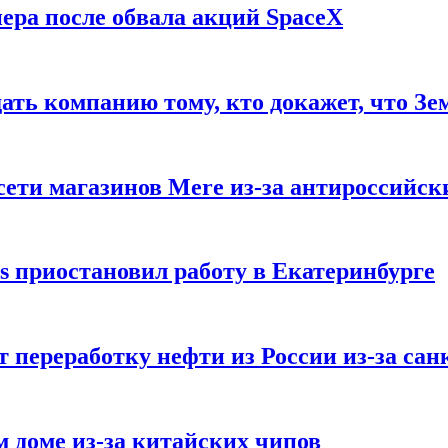
ера после обвала акций SpaceX
ать компанию тому, кто докажет, что Зе
ети магазинов Mere из-за антироссийск
s приостановил работу в Екатеринбурге
 переработку нефти из России из-за са
м доме из-за китайских чипов