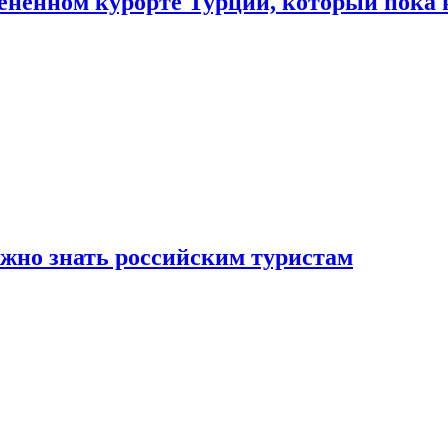
цененном курорте Турции, который пока 
ужно знать российским туристам