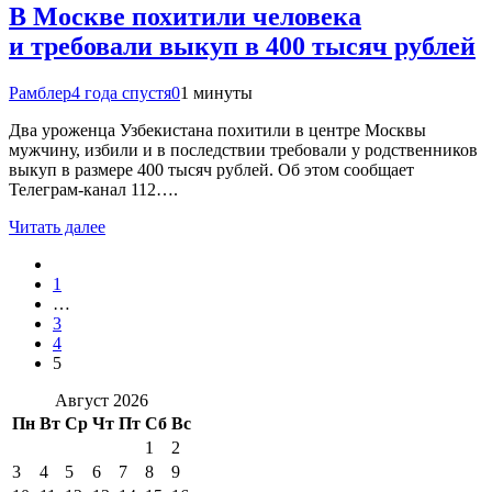
В Москве похитили человека
и требовали выкуп в 400 тысяч рублей
Рамблер
4 года спустя
0
1 минуты
Два уроженца Узбекистана похитили в центре Москвы
мужчину, избили и в последствии требовали у родственников
выкуп в размере 400 тысяч рублей. Об этом сообщает
Телеграм-канал 112….
Читать далее
1
…
3
4
5
Август 2026
Пн
Вт
Ср
Чт
Пт
Сб
Вс
1
2
3
4
5
6
7
8
9