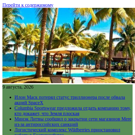
Перейти к содержимому
9 августа, 2026
Илон Маск потерял статус триллионера после обвала
акций SpaceX
Columbia Sportswear предложила отдать компанию тому,
кто докажет, что Земля плоская
Минэк Литвы сообщил о закрытии сети магазинов Mere
из-за антироссийских санкций
Логистический комплекс Wildberries приостановил