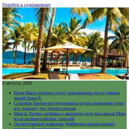
Перейти к содержимому
8 августа, 2026
Илон Маск потерял статус триллионера после обвала
акций SpaceX
Columbia Sportswear предложила отдать компанию тому,
кто докажет, что Земля плоская
Минэк Литвы сообщил о закрытии сети магазинов Mere
из-за антироссийских санкций
Логистический комплекс Wildberries приостановил