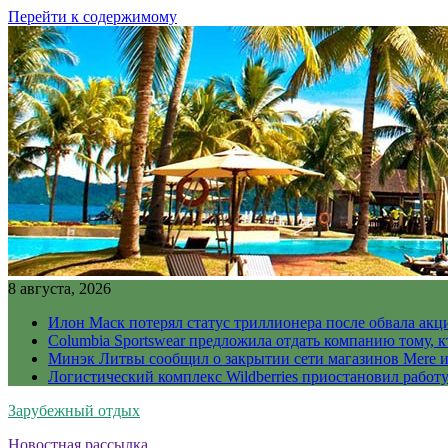
Перейти к содержимому
8 августа, 2026
Илон Маск потерял статус триллионера после обвала акц
Columbia Sportswear предложила отдать компанию тому, к
Минэк Литвы сообщил о закрытии сети магазинов Mere и
Логистический комплекс Wildberries приостановил работ
Зарубежный отдых
Новостная рассылка