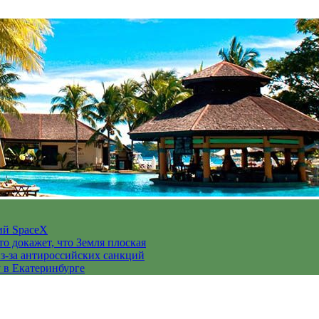
ий SpaceX
то докажет, что Земля плоская
з-за антироссийских санкций
у в Екатеринбурге