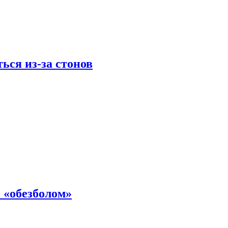
ься из-за стонов
 «обезболом»