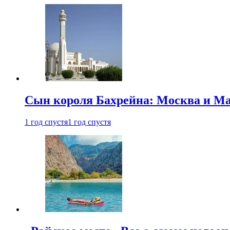
Сын короля Бахрейна: Москва и Ма
1 год спустя
1 год спустя