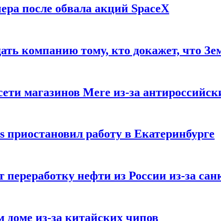
ера после обвала акций SpaceX
ать компанию тому, кто докажет, что Зе
ети магазинов Mere из-за антироссийск
s приостановил работу в Екатеринбурге
 переработку нефти из России из-за са
м доме из-за китайских чипов