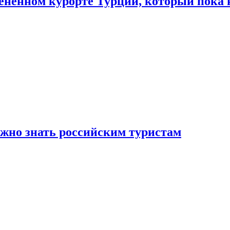
цененном курорте Турции, который пока 
ужно знать российским туристам