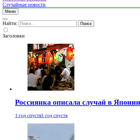
Случайные новости
Меню
Найти:
Заголовки
Россиянка описала случай в Японии 
1 год спустя
1 год спустя