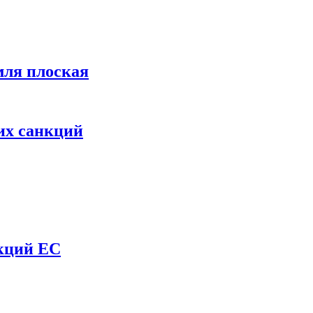
мля плоская
их санкций
нкций ЕС