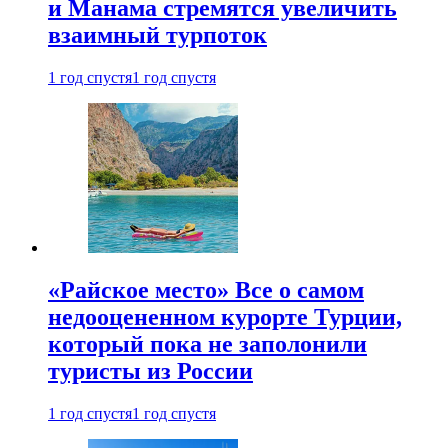
и Манама стремятся увеличить
взаимный турпоток
1 год спустя
1 год спустя
«Райское место» Все о самом
недооцененном курорте Турции,
который пока не заполонили
туристы из России
1 год спустя
1 год спустя