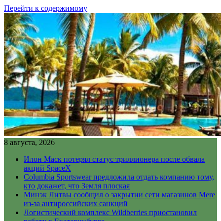
Перейти к содержимому
8 августа, 2026
Илон Маск потерял статус триллионера после обвала
акций SpaceX
Columbia Sportswear предложила отдать компанию тому,
кто докажет, что Земля плоская
Минэк Литвы сообщил о закрытии сети магазинов Mere
из-за антироссийских санкций
Логистический комплекс Wildberries приостановил