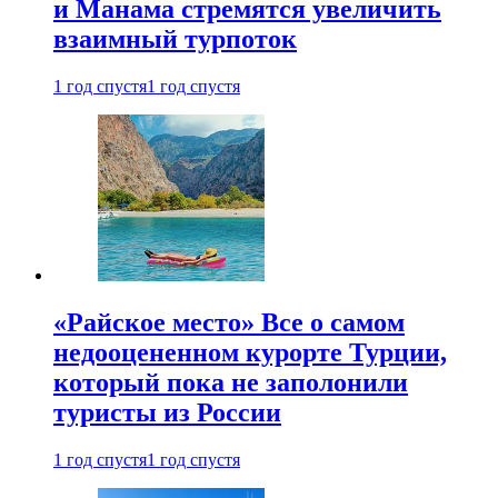
и Манама стремятся увеличить
взаимный турпоток
1 год спустя
1 год спустя
«Райское место» Все о самом
недооцененном курорте Турции,
который пока не заполонили
туристы из России
1 год спустя
1 год спустя