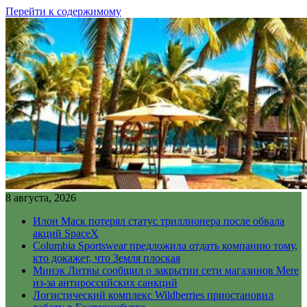
Перейти к содержимому
8 августа, 2026
Илон Маск потерял статус триллионера после обвала
акций SpaceX
Columbia Sportswear предложила отдать компанию тому,
кто докажет, что Земля плоская
Минэк Литвы сообщил о закрытии сети магазинов Mere
из-за антироссийских санкций
Логистический комплекс Wildberries приостановил