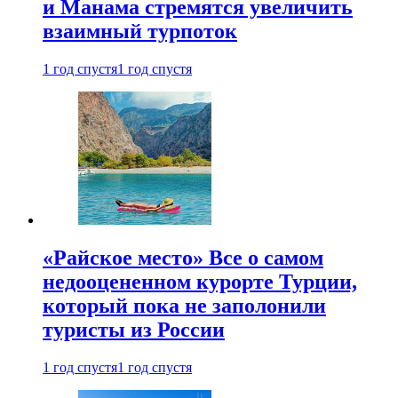
и Манама стремятся увеличить
взаимный турпоток
1 год спустя
1 год спустя
«Райское место» Все о самом
недооцененном курорте Турции,
который пока не заполонили
туристы из России
1 год спустя
1 год спустя