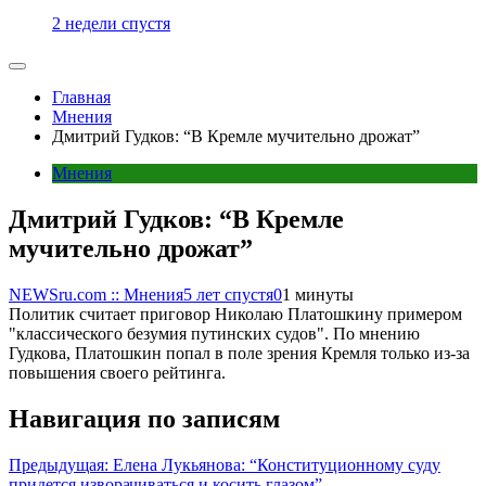
2 недели спустя
Главная
Мнения
Дмитрий Гудков: “В Кремле мучительно дрожат”
Мнения
Дмитрий Гудков: “В Кремле
мучительно дрожат”
NEWSru.com :: Мнения
5 лет спустя
0
1 минуты
Политик считает приговор Николаю Платошкину примером
"классического безумия путинских судов". По мнению
Гудкова, Платошкин попал в поле зрения Кремля только из-за
повышения своего рейтинга.
Навигация по записям
Предыдущая:
Елена Лукьянова: “Конституционному суду
придется изворачиваться и косить глазом”