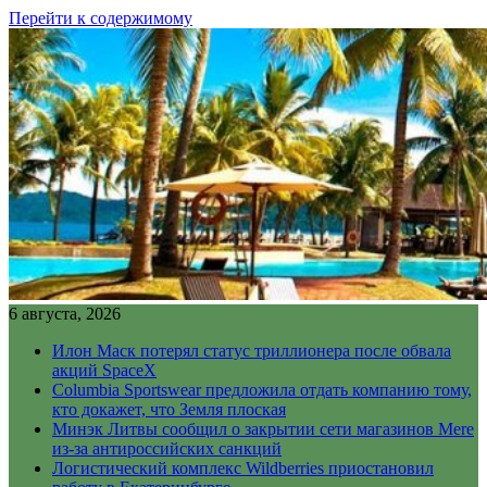
Перейти к содержимому
6 августа, 2026
Илон Маск потерял статус триллионера после обвала
акций SpaceX
Columbia Sportswear предложила отдать компанию тому,
кто докажет, что Земля плоская
Минэк Литвы сообщил о закрытии сети магазинов Mere
из-за антироссийских санкций
Логистический комплекс Wildberries приостановил