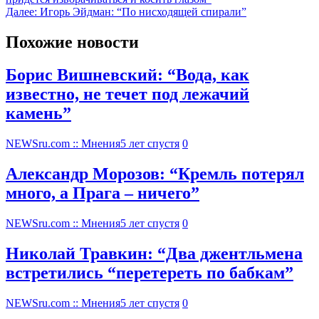
Далее:
Игорь Эйдман: “По нисходящей спирали”
Похожие новости
Борис Вишневский: “Вода, как
известно, не течет под лежачий
камень”
NEWSru.com :: Мнения
5 лет спустя
0
Александр Морозов: “Кремль потерял
много, а Прага – ничего”
NEWSru.com :: Мнения
5 лет спустя
0
Николай Травкин: “Два джентльмена
встретились “перетереть по бабкам”
NEWSru.com :: Мнения
5 лет спустя
0