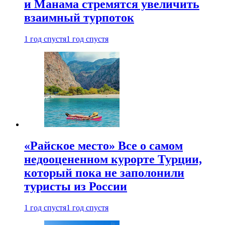
и Манама стремятся увеличить
взаимный турпоток
1 год спустя
1 год спустя
«Райское место» Все о самом
недооцененном курорте Турции,
который пока не заполонили
туристы из России
1 год спустя
1 год спустя