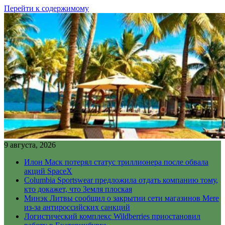
Перейти к содержимому
9 августа, 2026
Илон Маск потерял статус триллионера после обвала
акций SpaceX
Columbia Sportswear предложила отдать компанию тому,
кто докажет, что Земля плоская
Минэк Литвы сообщил о закрытии сети магазинов Mere
из-за антироссийских санкций
Логистический комплекс Wildberries приостановил