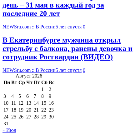
день – 31 мая в каждый год за
последние 20 лет
NEWSru.com :: В России
5 лет спустя
0
В Екатеринбурге мужчина открыл
стрельбу с балкона, ранены девочка и
сотрудник Росгвардии (ВИДЕО)
NEWSru.com :: В России
5 лет спустя
0
Август 2026
Пн
Вт
Ср
Чт
Пт
Сб
Вс
1
2
3
4
5
6
7
8
9
10
11
12
13
14
15
16
17
18
19
20
21
22
23
24
25
26
27
28
29
30
31
« Июл