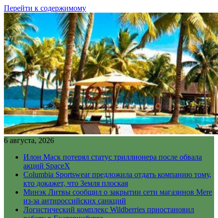
Перейти к содержимому
6 августа, 2026
Илон Маск потерял статус триллионера после обвала
акций SpaceX
Columbia Sportswear предложила отдать компанию тому,
кто докажет, что Земля плоская
Минэк Литвы сообщил о закрытии сети магазинов Mere
из-за антироссийских санкций
Логистический комплекс Wildberries приостановил