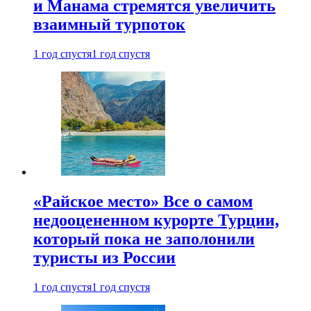
и Манама стремятся увеличить
взаимный турпоток
1 год спустя
1 год спустя
«Райское место» Все о самом
недооцененном курорте Турции,
который пока не заполонили
туристы из России
1 год спустя
1 год спустя