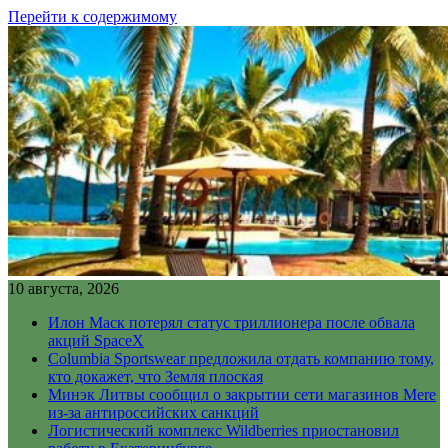
Перейти к содержимому
10 августа, 2026
Илон Маск потерял статус триллионера после обвала
акций SpaceX
Columbia Sportswear предложила отдать компанию тому,
кто докажет, что Земля плоская
Минэк Литвы сообщил о закрытии сети магазинов Mere
из-за антироссийских санкций
Логистический комплекс Wildberries приостановил