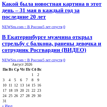
Какой была новостная картина в этот
день – 31 мая в каждый год за
последние 20 лет
NEWSru.com :: В России
5 лет спустя
0
В Екатеринбурге мужчина открыл
стрельбу с балкона, ранены девочка и
сотрудник Росгвардии (ВИДЕО)
NEWSru.com :: В России
5 лет спустя
0
Август 2026
Пн
Вт
Ср
Чт
Пт
Сб
Вс
1
2
3
4
5
6
7
8
9
10
11
12
13
14
15
16
17
18
19
20
21
22
23
24
25
26
27
28
29
30
31
« Июл