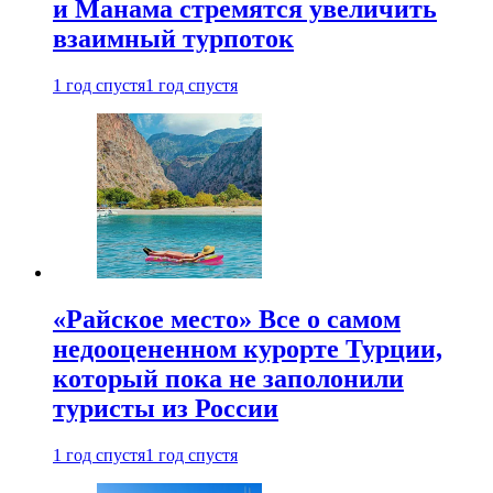
и Манама стремятся увеличить
взаимный турпоток
1 год спустя
1 год спустя
«Райское место» Все о самом
недооцененном курорте Турции,
который пока не заполонили
туристы из России
1 год спустя
1 год спустя