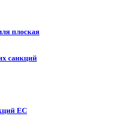
мля плоская
их санкций
нкций ЕС