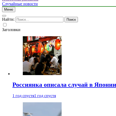
Случайные новости
Меню
Найти:
Заголовки
Россиянка описала случай в Японии 
1 год спустя
1 год спустя