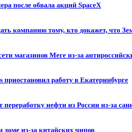
ера после обвала акций SpaceX
ать компанию тому, кто докажет, что Зе
ети магазинов Mere из-за антироссийск
s приостановил работу в Екатеринбурге
 переработку нефти из России из-за са
м доме из-за китайских чипов