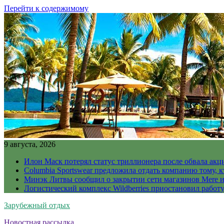
Перейти к содержимому
9 августа, 2026
Илон Маск потерял статус триллионера после обвала акц
Columbia Sportswear предложила отдать компанию тому, к
Минэк Литвы сообщил о закрытии сети магазинов Mere и
Логистический комплекс Wildberries приостановил работ
Зарубежный отдых
Новостная рассылка