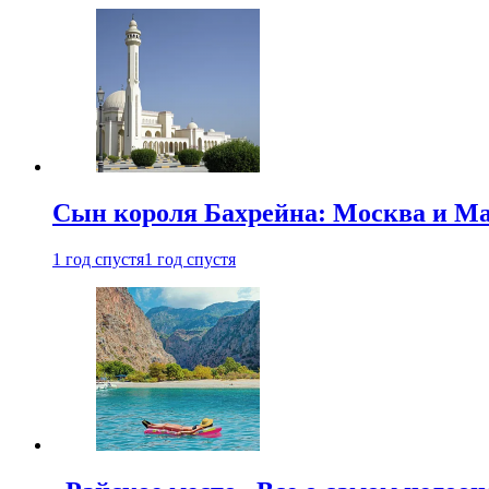
Сын короля Бахрейна: Москва и Ма
1 год спустя
1 год спустя