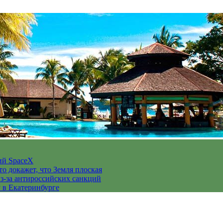
ий SpaceX
то докажет, что Земля плоская
з-за антироссийских санкций
у в Екатеринбурге