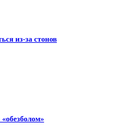
ься из-за стонов
 «обезболом»