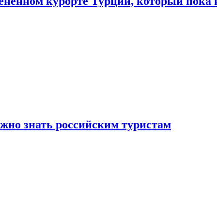
цененном курорте Турции, который пока 
ужно знать российским туристам