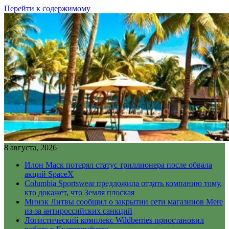
Перейти к содержимому
8 августа, 2026
Илон Маск потерял статус триллионера после обвала
акций SpaceX
Columbia Sportswear предложила отдать компанию тому,
кто докажет, что Земля плоская
Минэк Литвы сообщил о закрытии сети магазинов Mere
из-за антироссийских санкций
Логистический комплекс Wildberries приостановил