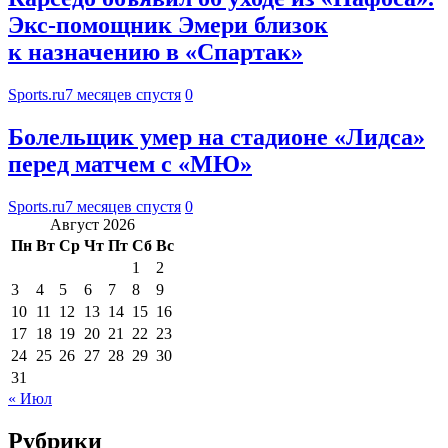
Экс-помощник Эмери близок
к назначению в «Спартак»
Sports.ru
7 месяцев спустя
0
Болельщик умер на стадионе «Лидса»
перед матчем с «МЮ»
Sports.ru
7 месяцев спустя
0
Август 2026
Пн
Вт
Ср
Чт
Пт
Сб
Вс
1
2
3
4
5
6
7
8
9
10
11
12
13
14
15
16
17
18
19
20
21
22
23
24
25
26
27
28
29
30
31
« Июл
Рубрики