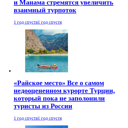
и Манама стремятся увеличить
взаимный турпоток
1 год спустя
1 год спустя
«Райское место» Все о самом
недооцененном курорте Турции,
который пока не заполонили
туристы из России
1 год спустя
1 год спустя