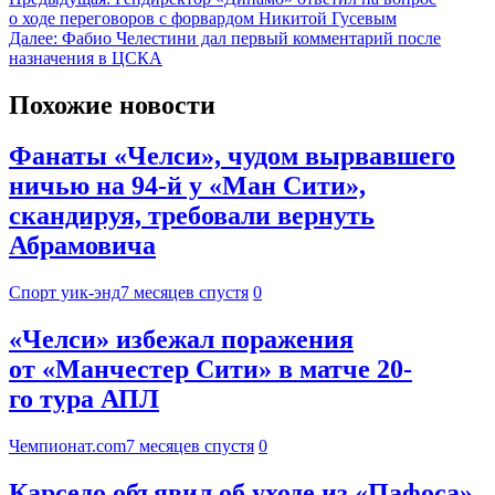
о ходе переговоров с форвардом Никитой Гусевым
Далее:
Фабио Челестини дал первый комментарий после
назначения в ЦСКА
Похожие новости
Фанаты «Челси», чудом вырвавшего
ничью на 94-й у «Ман Сити»,
скандируя, требовали вернуть
Абрамовича
Спорт уик-энд
7 месяцев спустя
0
«Челси» избежал поражения
от «Манчестер Сити» в матче 20-
го тура АПЛ
Чемпионат.com
7 месяцев спустя
0
Карседо объявил об уходе из «Пафоса».