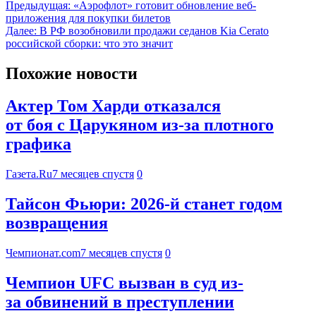
Предыдущая:
«Аэрофлот» готовит обновление веб-
приложения для покупки билетов
Далее:
В РФ возобновили продажи седанов Kia Cerato
российской сборки: что это значит
Похожие новости
Актер Том Харди отказался
от боя с Царукяном из-за плотного
графика
Газета.Ru
7 месяцев спустя
0
Тайсон Фьюри: 2026-й станет годом
возвращения
Чемпионат.com
7 месяцев спустя
0
Чемпион UFC вызван в суд из-
за обвинений в преступлении