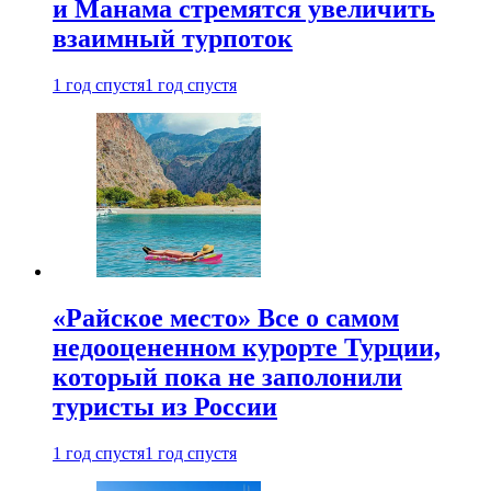
и Манама стремятся увеличить
взаимный турпоток
1 год спустя
1 год спустя
«Райское место» Все о самом
недооцененном курорте Турции,
который пока не заполонили
туристы из России
1 год спустя
1 год спустя