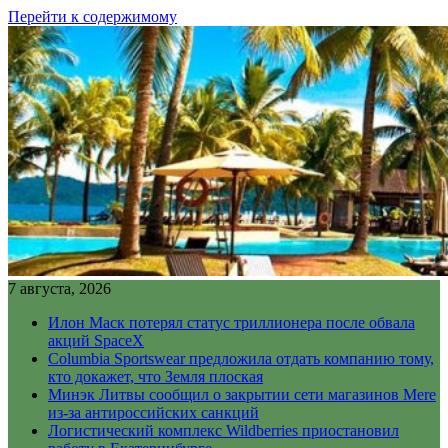
Перейти к содержимому
7 августа, 2026
Илон Маск потерял статус триллионера после обвала
акций SpaceX
Columbia Sportswear предложила отдать компанию тому,
кто докажет, что Земля плоская
Минэк Литвы сообщил о закрытии сети магазинов Mere
из-за антироссийских санкций
Логистический комплекс Wildberries приостановил