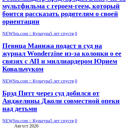
мультфильма c героем-геем, который
боится рассказать родителям о своей
ориентации
NEWSru.com :: Культура
5 лет спустя
0
Певица Манижа подаст в суд на
журнал Wonderzine из-за колонки о ее
связях с АП и миллиардером Юрием
Ковальчуком
NEWSru.com :: Культура
5 лет спустя
0
Брэд Питт через суд добился от
Анджелины Джоли совместной опеки
над детьми
NEWSru.com :: Культура
5 лет спустя
0
Август 2026