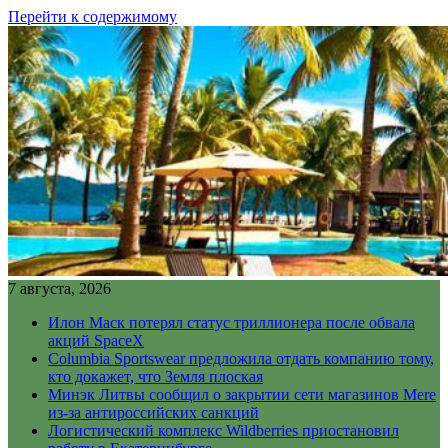
Перейти к содержимому
7 августа, 2026
Илон Маск потерял статус триллионера после обвала
акций SpaceX
Columbia Sportswear предложила отдать компанию тому,
кто докажет, что Земля плоская
Минэк Литвы сообщил о закрытии сети магазинов Mere
из-за антироссийских санкций
Логистический комплекс Wildberries приостановил