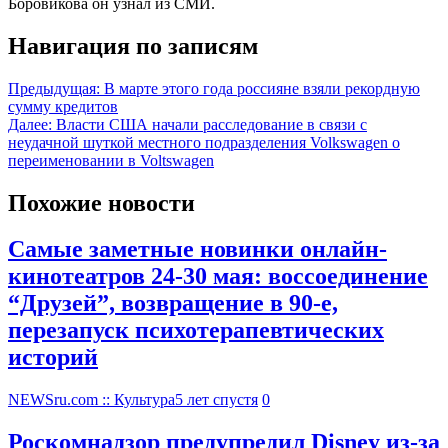
Боровикова он узнал из СМИ.
Навигация по записям
Предыдущая:
В марте этого года россияне взяли рекордную
сумму кредитов
Далее:
Власти США начали расследование в связи с
неудачной шуткой местного подразделения Volkswagen о
переименовании в Voltswagen
Похожие новости
Самые заметные новинки онлайн-
кинотеатров 24-30 мая: воссоединение
“Друзей”, возвращение в 90-е,
перезапуск психотерапевтических
историй
NEWSru.com :: Культура
5 лет спустя
0
Роскомнадзор предупредил Disney из-за