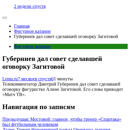
2 недели спустя
Главная
Фигурное катание
Губерниев дал совет сделавшей оговорку Загитовой
Фигурное катание
Губерниев дал совет сделавшей
оговорку Загитовой
Lenta.ru
7 месяцев спустя
0
1 минуты
Телекомментатор Дмитрий Губерниев дал совет сделавшей
оговорку фигуристке Алине Загитовой. Его слова приводит
«Матч ТВ».
Навигация по записям
Предыдущая:
Мостовой: главное, чтобы тренер «Спартака»
был футбольным человеком
Далее:
Тренер Непомнящий назвал Овечкина лучшим