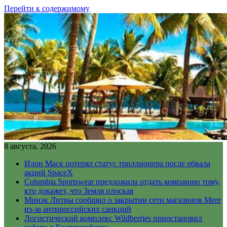
Перейти к содержимому
8 августа, 2026
Илон Маск потерял статус триллионера после обвала
акций SpaceX
Columbia Sportswear предложила отдать компанию тому,
кто докажет, что Земля плоская
Минэк Литвы сообщил о закрытии сети магазинов Mere
из-за антироссийских санкций
Логистический комплекс Wildberries приостановил