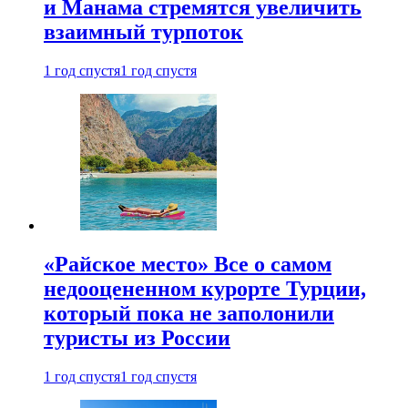
и Манама стремятся увеличить
взаимный турпоток
1 год спустя
1 год спустя
«Райское место» Все о самом
недооцененном курорте Турции,
который пока не заполонили
туристы из России
1 год спустя
1 год спустя