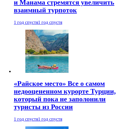
и Манама стремятся увеличить
взаимный турпоток
1 год спустя
1 год спустя
«Райское место» Все о самом
недооцененном курорте Турции,
который пока не заполонили
туристы из России
1 год спустя
1 год спустя