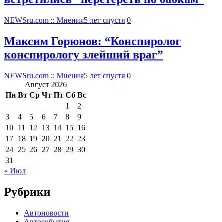
NEWSru.com :: Мнения
5 лет спустя
0
Максим Горюнов: “Конспиролог
конспирологу злейший враг”
NEWSru.com :: Мнения
5 лет спустя
0
Август 2026
Пн
Вт
Ср
Чт
Пт
Сб
Вс
1
2
3
4
5
6
7
8
9
10
11
12
13
14
15
16
17
18
19
20
21
22
23
24
25
26
27
28
29
30
31
« Июл
Рубрики
Автоновости
Автособытия