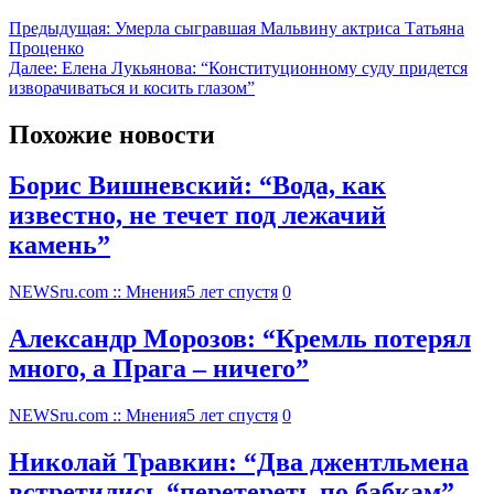
Предыдущая:
Умерла сыгравшая Мальвину актриса Татьяна
Проценко
Далее:
Елена Лукьянова: “Конституционному суду придется
изворачиваться и косить глазом”
Похожие новости
Борис Вишневский: “Вода, как
известно, не течет под лежачий
камень”
NEWSru.com :: Мнения
5 лет спустя
0
Александр Морозов: “Кремль потерял
много, а Прага – ничего”
NEWSru.com :: Мнения
5 лет спустя
0
Николай Травкин: “Два джентльмена
встретились “перетереть по бабкам”