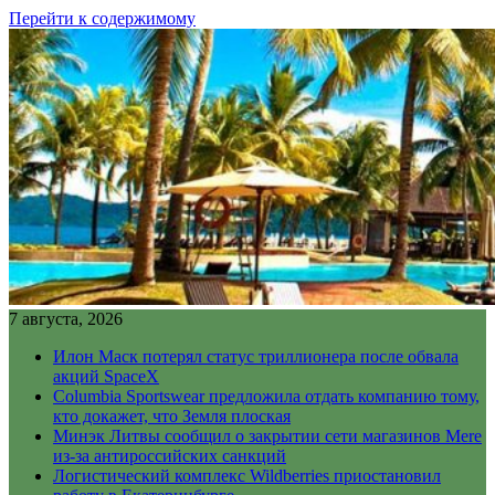
Перейти к содержимому
7 августа, 2026
Илон Маск потерял статус триллионера после обвала
акций SpaceX
Columbia Sportswear предложила отдать компанию тому,
кто докажет, что Земля плоская
Минэк Литвы сообщил о закрытии сети магазинов Mere
из-за антироссийских санкций
Логистический комплекс Wildberries приостановил