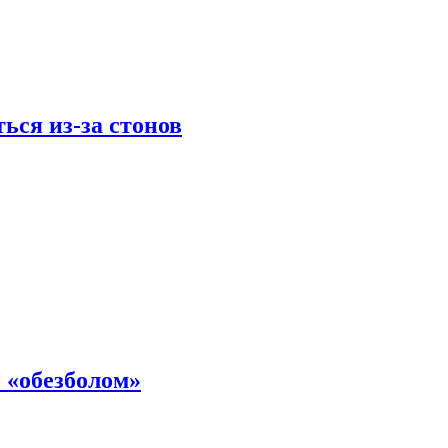
ься из-за стонов
 «обезболом»