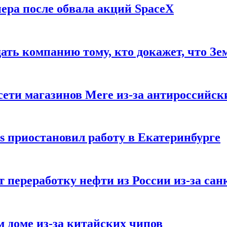
ера после обвала акций SpaceX
ать компанию тому, кто докажет, что Зе
ети магазинов Mere из-за антироссийск
s приостановил работу в Екатеринбурге
 переработку нефти из России из-за са
м доме из-за китайских чипов