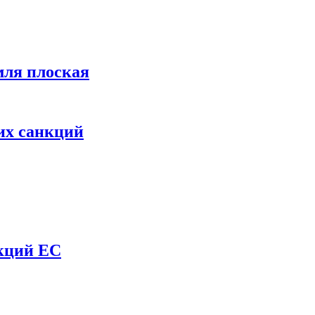
мля плоская
их санкций
нкций ЕС