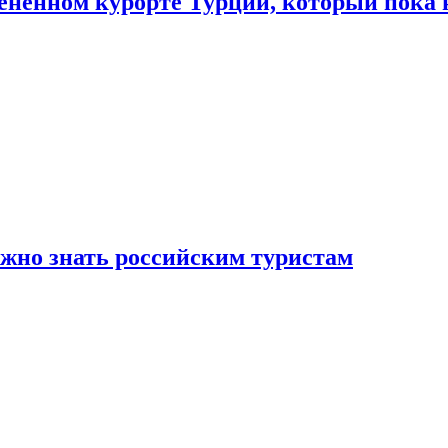
цененном курорте Турции, который пока 
ужно знать российским туристам