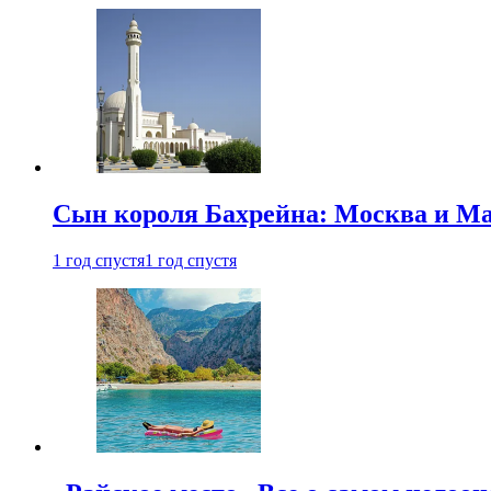
Сын короля Бахрейна: Москва и Ма
1 год спустя
1 год спустя