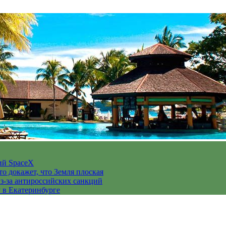
ий SpaceX
то докажет, что Земля плоская
з-за антироссийских санкций
у в Екатеринбурге