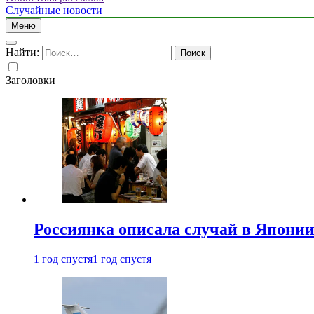
Случайные новости
Меню
Найти:
Заголовки
Россиянка описала случай в Японии 
1 год спустя
1 год спустя