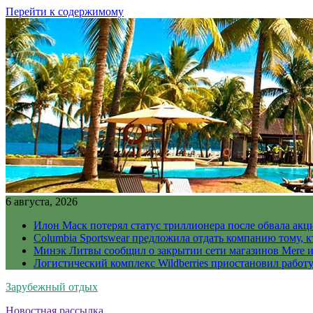
Перейти к содержимому
6 августа, 2026
Илон Маск потерял статус триллионера после обвала акц
Columbia Sportswear предложила отдать компанию тому, к
Минэк Литвы сообщил о закрытии сети магазинов Mere и
Логистический комплекс Wildberries приостановил работ
Зарубежный отдых
Новостная рассылка