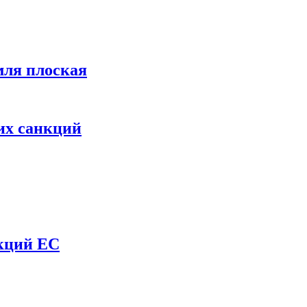
мля плоская
их санкций
нкций ЕС