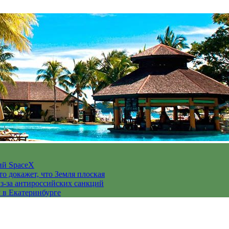
ий SpaceX
то докажет, что Земля плоская
з-за антироссийских санкций
у в Екатеринбурге