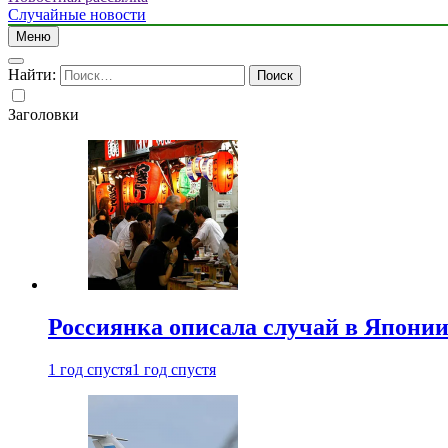
Случайные новости
Меню
Найти:
Заголовки
Россиянка описала случай в Японии 
1 год спустя
1 год спустя