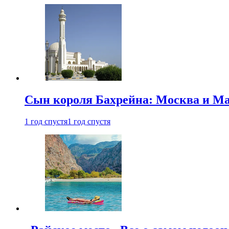
Сын короля Бахрейна: Москва и Ма
1 год спустя
1 год спустя