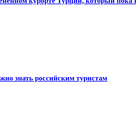
цененном курорте Турции, который пока 
ужно знать российским туристам