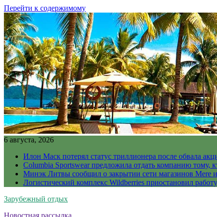
Перейти к содержимому
6 августа, 2026
Илон Маск потерял статус триллионера после обвала акц
Columbia Sportswear предложила отдать компанию тому, к
Минэк Литвы сообщил о закрытии сети магазинов Mere и
Логистический комплекс Wildberries приостановил работ
Зарубежный отдых
Новостная рассылка