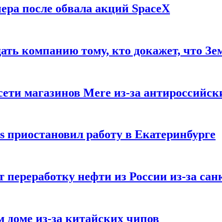
ера после обвала акций SpaceX
ать компанию тому, кто докажет, что Зе
ети магазинов Mere из-за антироссийск
s приостановил работу в Екатеринбурге
 переработку нефти из России из-за са
м доме из-за китайских чипов