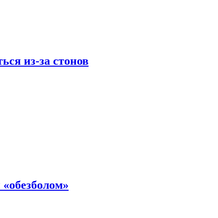
ься из-за стонов
 «обезболом»