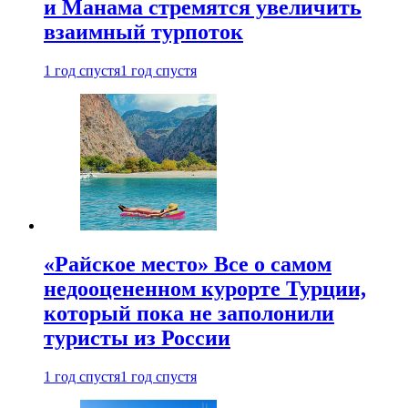
и Манама стремятся увеличить
взаимный турпоток
1 год спустя
1 год спустя
«Райское место» Все о самом
недооцененном курорте Турции,
который пока не заполонили
туристы из России
1 год спустя
1 год спустя