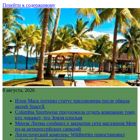
Перейти к содержимому
8 августа, 2026
Илон Маск потерял статус триллионера после обвала
акций SpaceX
Columbia Sportswear предложила отдать компанию тому,
кто докажет, что Земля плоская
Минэк Литвы сообщил о закрытии сети магазинов Mere
из-за антироссийских санкций
Логистический комплекс Wildberries приостановил