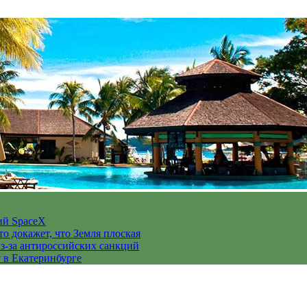
ий SpaceX
то докажет, что Земля плоская
з-за антироссийских санкций
у в Екатеринбурге