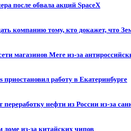
ера после обвала акций SpaceX
ать компанию тому, кто докажет, что Зе
ети магазинов Mere из-за антироссийск
s приостановил работу в Екатеринбурге
 переработку нефти из России из-за са
м доме из-за китайских чипов