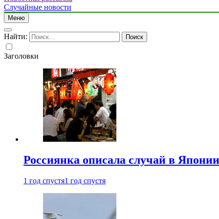
Случайные новости
Меню
Найти:
Заголовки
Россиянка описала случай в Японии 
1 год спустя
1 год спустя