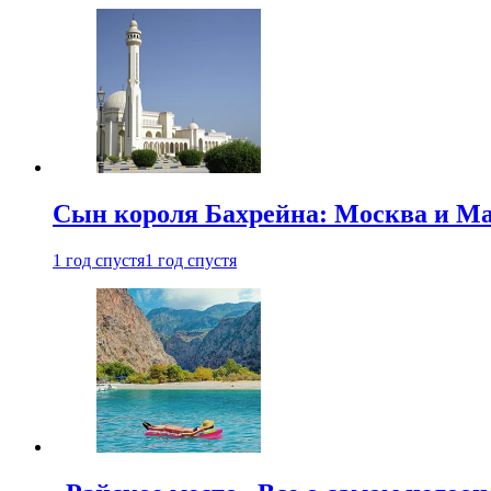
Сын короля Бахрейна: Москва и Ма
1 год спустя
1 год спустя