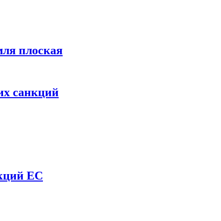
мля плоская
их санкций
нкций ЕС