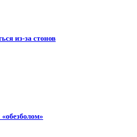
ься из-за стонов
 «обезболом»