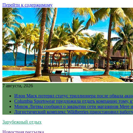
Перейти к содержимому
7 августа, 2026
Илон Маск потерял статус триллионера после обвала акц
Columbia Sportswear предложила отдать компанию тому, к
Минэк Литвы сообщил о закрытии сети магазинов Mere и
Логистический комплекс Wildberries приостановил работ
Зарубежный отдых
Новостная рассылка