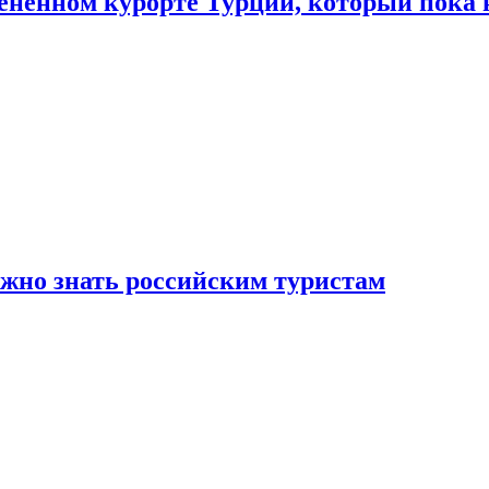
цененном курорте Турции, который пока 
ужно знать российским туристам