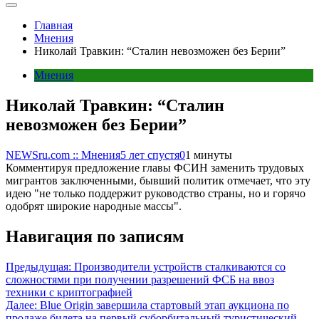
Главная
Мнения
Николай Травкин: “Сталин невозможен без Берии”
Мнения
Николай Травкин: “Сталин
невозможен без Берии”
NEWSru.com :: Мнения
5 лет спустя
0
1 минуты
Комментируя предложение главы ФСИН заменить трудовых
мигрантов заключенными, бывший политик отмечает, что эту
идею "не только поддержит руководство страны, но и горячо
одобрят широкие народные массы".
Навигация по записям
Предыдущая:
Производители устройств сталкиваются со
сложностями при получении разрешений ФСБ на ввоз
техники с криптографией
Далее:
Blue Origin завершила стартовый этап аукциона по
продаже билета на первый суборбитальный туристический