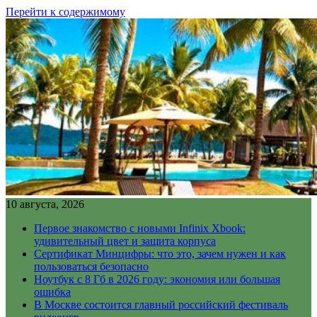
Перейти к содержимому
10 августа, 2026
Первое знакомство с новыми Infinix Xbook:
удивительный цвет и защита корпуса
Сертификат Минцифры: что это, зачем нужен и как
пользоваться безопасно
Ноутбук с 8 Гб в 2026 году: экономия или большая
ошибка
В Москве состоится главный российский фестиваль