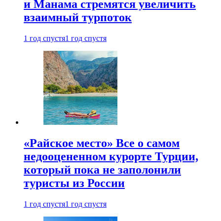
и Манама стремятся увеличить
взаимный турпоток
1 год спустя
1 год спустя
«Райское место» Все о самом
недооцененном курорте Турции,
который пока не заполонили
туристы из России
1 год спустя
1 год спустя