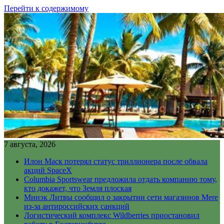
Перейти к содержимому
7 августа, 2026
Илон Маск потерял статус триллионера после обвала
акций SpaceX
Columbia Sportswear предложила отдать компанию тому,
кто докажет, что Земля плоская
Минэк Литвы сообщил о закрытии сети магазинов Mere
из-за антироссийских санкций
Логистический комплекс Wildberries приостановил