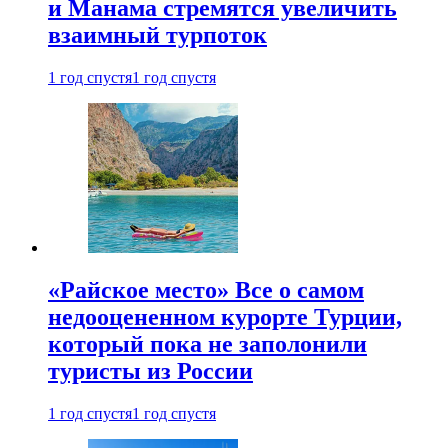
и Манама стремятся увеличить
взаимный турпоток
1 год спустя
1 год спустя
«Райское место» Все о самом
недооцененном курорте Турции,
который пока не заполонили
туристы из России
1 год спустя
1 год спустя