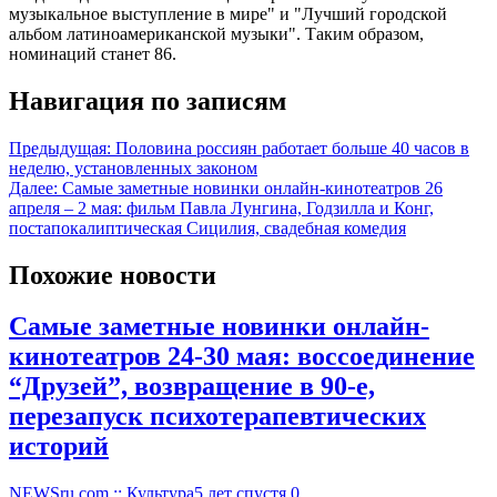
музыкальное выступление в мире" и "Лучший городской
альбом латиноамериканской музыки". Таким образом,
номинаций станет 86.
Навигация по записям
Предыдущая:
Половина россиян работает больше 40 часов в
неделю, установленных законом
Далее:
Самые заметные новинки онлайн-кинотеатров 26
апреля – 2 мая: фильм Павла Лунгина, Годзилла и Конг,
постапокалиптическая Сицилия, свадебная комедия
Похожие новости
Самые заметные новинки онлайн-
кинотеатров 24-30 мая: воссоединение
“Друзей”, возвращение в 90-е,
перезапуск психотерапевтических
историй
NEWSru.com :: Культура
5 лет спустя
0