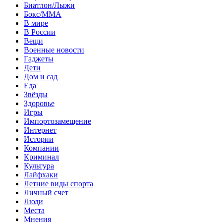
Биатлон/Лыжи
Бокс/MMA
В мире
В России
Вещи
Военные новости
Гаджеты
Дети
Дом и сад
Еда
Звёзды
Здоровье
Игры
Импортозамещение
Интернет
Истории
Компании
Криминал
Культура
Лайфхаки
Летние виды спорта
Личный счет
Люди
Места
Мнения