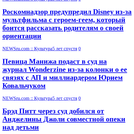
Роскомнадзор предупредил Disney из-за
мультфильма c героем-геем, который
боится рассказать родителям о своей
ориентации
NEWSru.com :: Культура
5 лет спустя
0
Певица Манижа подаст в суд на
журнал Wonderzine из-за колонки о ее
связях с АП и миллиардером Юрием
Ковальчуком
NEWSru.com :: Культура
5 лет спустя
0
Брэд Питт через суд добился от
Анджелины Джоли совместной опеки
над детьми