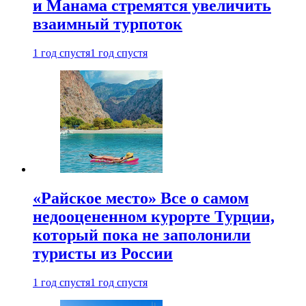
и Манама стремятся увеличить
взаимный турпоток
1 год спустя
1 год спустя
«Райское место» Все о самом
недооцененном курорте Турции,
который пока не заполонили
туристы из России
1 год спустя
1 год спустя