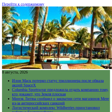
Перейти к содержимому
8 августа, 2026
Илон Маск потерял статус триллионера после обвала
акций SpaceX
Columbia Sportswear предложила отдать компанию тому,
кто докажет, что Земля плоская
Минэк Литвы сообщил о закрытии сети магазинов Mere
из-за антироссийских санкций
Логистический комплекс Wildberries приостановил