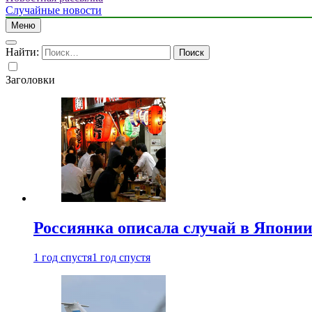
Случайные новости
Меню
Найти:
Заголовки
Россиянка описала случай в Японии 
1 год спустя
1 год спустя