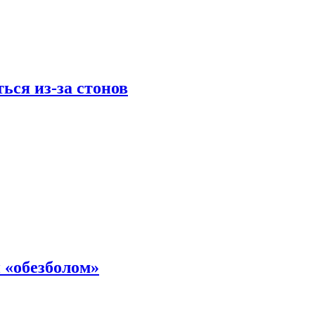
ься из-за стонов
 «обезболом»