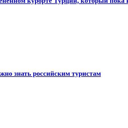
цененном курорте Турции, который пока 
ужно знать российским туристам