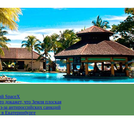
ий SpaceX
то докажет, что Земля плоская
з-за антироссийских санкций
у в Екатеринбурге