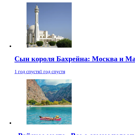
Сын короля Бахрейна: Москва и Ма
1 год спустя
1 год спустя