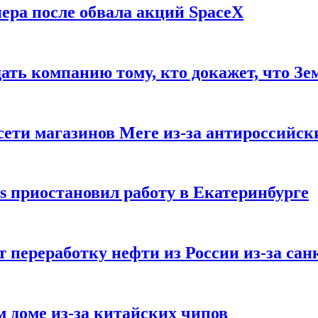
ера после обвала акций SpaceX
ать компанию тому, кто докажет, что Зе
ети магазинов Mere из-за антироссийск
s приостановил работу в Екатеринбурге
 переработку нефти из России из-за са
м доме из-за китайских чипов