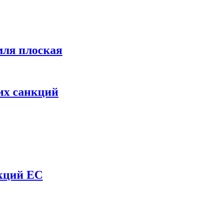
мля плоская
их санкций
нкций ЕС