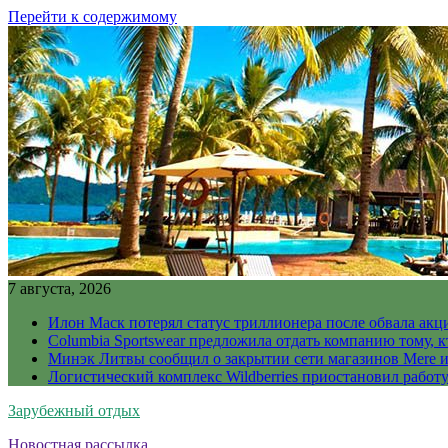
Перейти к содержимому
7 августа, 2026
Илон Маск потерял статус триллионера после обвала акц
Columbia Sportswear предложила отдать компанию тому, к
Минэк Литвы сообщил о закрытии сети магазинов Mere и
Логистический комплекс Wildberries приостановил работ
Зарубежный отдых
Новостная рассылка