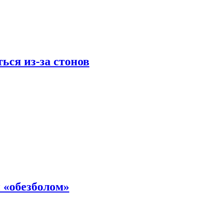
ься из-за стонов
 «обезболом»