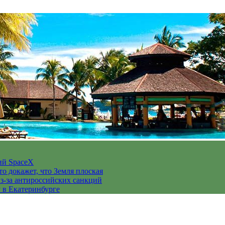
ий SpaceX
то докажет, что Земля плоская
з-за антироссийских санкций
у в Екатеринбурге