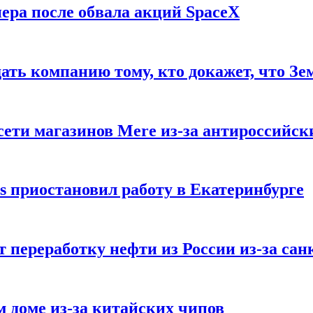
ера после обвала акций SpaceX
ать компанию тому, кто докажет, что Зе
ети магазинов Mere из-за антироссийск
s приостановил работу в Екатеринбурге
 переработку нефти из России из-за са
м доме из-за китайских чипов