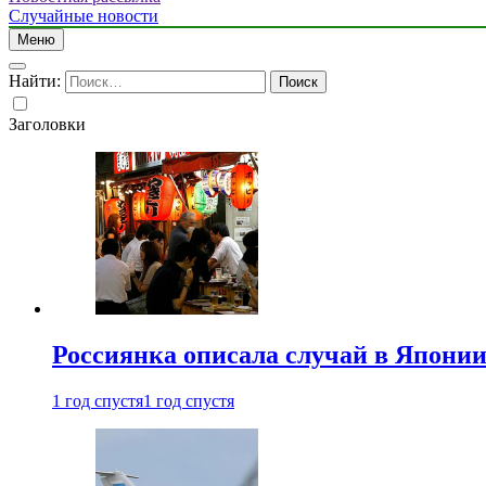
Случайные новости
Меню
Найти:
Заголовки
Россиянка описала случай в Японии 
1 год спустя
1 год спустя