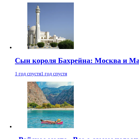
Сын короля Бахрейна: Москва и Ма
1 год спустя
1 год спустя