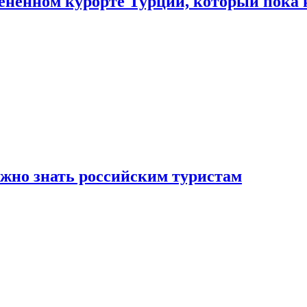
цененном курорте Турции, который пока 
ужно знать российским туристам