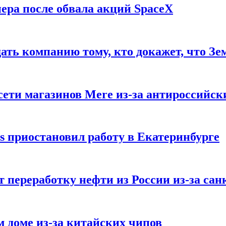
ера после обвала акций SpaceX
ать компанию тому, кто докажет, что Зе
ети магазинов Mere из-за антироссийск
s приостановил работу в Екатеринбурге
 переработку нефти из России из-за са
м доме из-за китайских чипов