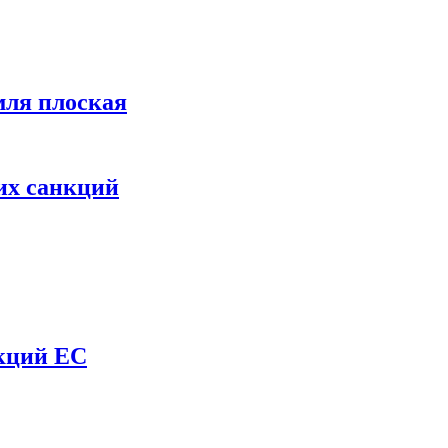
мля плоская
их санкций
нкций ЕС