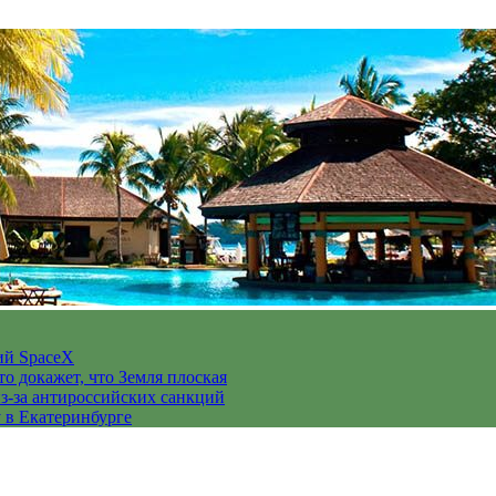
ий SpaceX
то докажет, что Земля плоская
з-за антироссийских санкций
у в Екатеринбурге