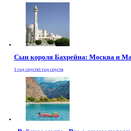
Сын короля Бахрейна: Москва и Ма
1 год спустя
1 год спустя