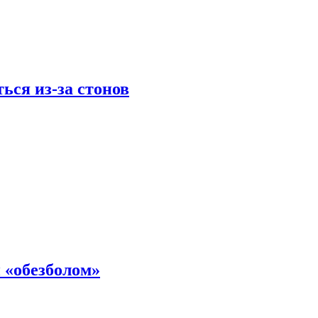
ься из-за стонов
 «обезболом»