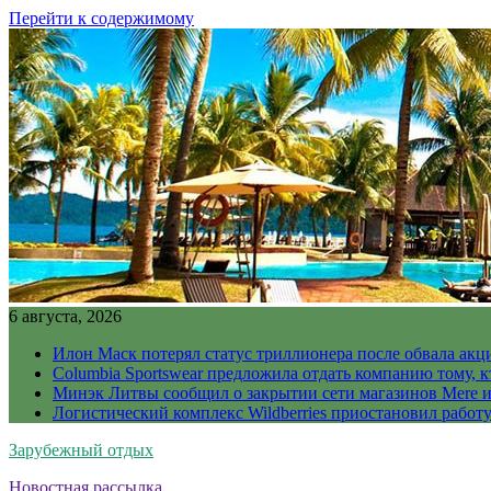
Перейти к содержимому
6 августа, 2026
Илон Маск потерял статус триллионера после обвала акц
Columbia Sportswear предложила отдать компанию тому, к
Минэк Литвы сообщил о закрытии сети магазинов Mere и
Логистический комплекс Wildberries приостановил работ
Зарубежный отдых
Новостная рассылка