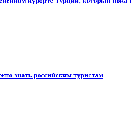
цененном курорте Турции, который пока 
ужно знать российским туристам