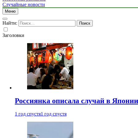
Случайные новости
Меню
Найти:
Заголовки
Россиянка описала случай в Японии 
1 год спустя
1 год спустя