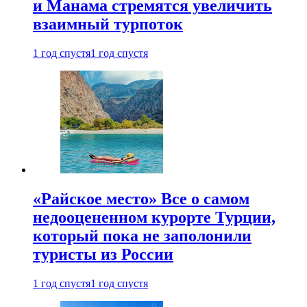
и Манама стремятся увеличить
взаимный турпоток
1 год спустя
1 год спустя
«Райское место» Все о самом
недооцененном курорте Турции,
который пока не заполонили
туристы из России
1 год спустя
1 год спустя