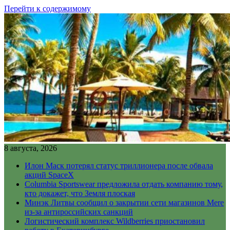
Перейти к содержимому
8 августа, 2026
Илон Маск потерял статус триллионера после обвала
акций SpaceX
Columbia Sportswear предложила отдать компанию тому,
кто докажет, что Земля плоская
Минэк Литвы сообщил о закрытии сети магазинов Mere
из-за антироссийских санкций
Логистический комплекс Wildberries приостановил