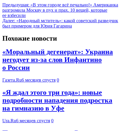
Предыдущая:
«В этом городе всё печально!» Американка
разгромила Москву в пух и прах. 10 вещей, которые
ее взбесили
Далее:
«Народный мститель»: какой советский разведчик
был примером для Юрия Гагарина
Похожие новости
«Моральный дегенерат»: Украина
негодует из-за слов Инфантино
о России
Газета.Ru
6 месяцев спустя
0
«Я ждал этого три года»: новые
подробности нападения подростка
на гимназию в Уфе
Ura.Ru
6 месяцев спустя
0