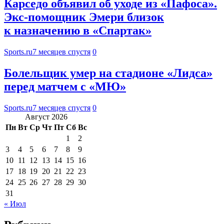
Карседо объявил об уходе из «Пафоса».
Экс-помощник Эмери близок
к назначению в «Спартак»
Sports.ru
7 месяцев спустя
0
Болельщик умер на стадионе «Лидса»
перед матчем с «МЮ»
Sports.ru
7 месяцев спустя
0
Август 2026
Пн
Вт
Ср
Чт
Пт
Сб
Вс
1
2
3
4
5
6
7
8
9
10
11
12
13
14
15
16
17
18
19
20
21
22
23
24
25
26
27
28
29
30
31
« Июл