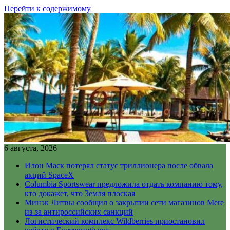
Перейти к содержимому
6 августа, 2026
Илон Маск потерял статус триллионера после обвала
акций SpaceX
Columbia Sportswear предложила отдать компанию тому,
кто докажет, что Земля плоская
Минэк Литвы сообщил о закрытии сети магазинов Mere
из-за антироссийских санкций
Логистический комплекс Wildberries приостановил