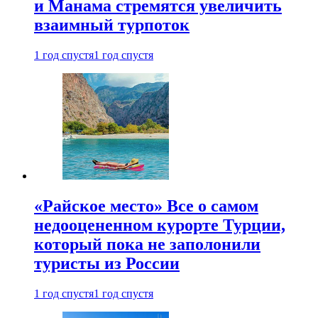
и Манама стремятся увеличить
взаимный турпоток
1 год спустя
1 год спустя
«Райское место» Все о самом
недооцененном курорте Турции,
который пока не заполонили
туристы из России
1 год спустя
1 год спустя