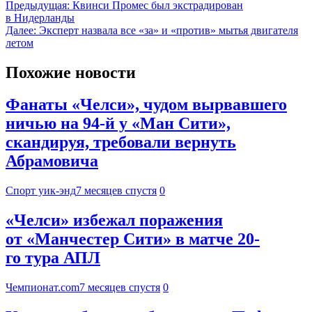
Предыдущая:
Квинси Промес был экстрадирован
в Нидерланды
Далее:
Эксперт назвала все «за» и «против» мытья двигателя
летом
Похожие новости
Фанаты «Челси», чудом вырвавшего
ничью на 94-й у «Ман Сити»,
скандируя, требовали вернуть
Абрамовича
Спорт уик-энд
7 месяцев спустя
0
«Челси» избежал поражения
от «Манчестер Сити» в матче 20-
го тура АПЛ
Чемпионат.com
7 месяцев спустя
0