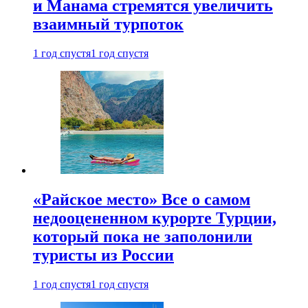
и Манама стремятся увеличить
взаимный турпоток
1 год спустя
1 год спустя
«Райское место» Все о самом
недооцененном курорте Турции,
который пока не заполонили
туристы из России
1 год спустя
1 год спустя