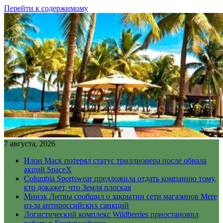
Перейти к содержимому
7 августа, 2026
Илон Маск потерял статус триллионера после обвала
акций SpaceX
Columbia Sportswear предложила отдать компанию тому,
кто докажет, что Земля плоская
Минэк Литвы сообщил о закрытии сети магазинов Mere
из-за антироссийских санкций
Логистический комплекс Wildberries приостановил