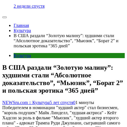
2 недели спустя
Главная
Культура
В США раздали “Золотую малину”: худшими стали
“Абсолютное доказательство”, “Мьюзик”, “Борат 2” и
польская эротика “365 дней”
Культура
В США раздали “Золотую малину”:
худшими стали “Абсолютное
доказательство”, “Мьюзик”, “Борат 2”
и польская эротика “365 дней”
NEWSru.com :: Культура
5 лет спустя
0
1 минуты
Победителем в номинации "худший актер" стал бизнесмен,
"король подушек" Майк Линделл, "худшая актриса" - Кейт
Хадсон за роль в фильме "Мьюзик", "худший актер второго
плана" - адвокат Трампа Руди Джулиани, сыгравший самого