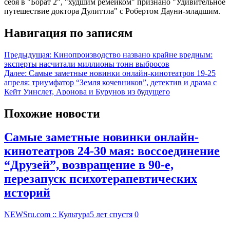
себя в "Борат 2", "худшим ремейком" признано "Удивительное
путешествие доктора Дулиттла" с Робертом Дауни-младшим.
Навигация по записям
Предыдущая:
Кинопроизводство названо крайне вредным:
эксперты насчитали миллионы тонн выбросов
Далее:
Самые заметные новинки онлайн-кинотеатров 19-25
апреля: триумфатор “Земля кочевников”, детектив и драма с
Кейт Уинслет, Аронова и Бурунов из будущего
Похожие новости
Самые заметные новинки онлайн-
кинотеатров 24-30 мая: воссоединение
“Друзей”, возвращение в 90-е,
перезапуск психотерапевтических
историй
NEWSru.com :: Культура
5 лет спустя
0