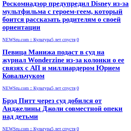
Роскомнадзор предупредил Disney из-за
мультфильма c героем-геем, который
боится рассказать родителям о своей
ориентации
NEWSru.com :: Культура
5 лет спустя
0
Певица Манижа подаст в суд на
журнал Wonderzine из-за колонки о ее
связях с АП и миллиардером Юрием
Ковальчуком
NEWSru.com :: Культура
5 лет спустя
0
Брэд Питт через суд добился от
Анджелины Джоли совместной опеки
над детьми
NEWSru.com :: Культура
5 лет спустя
0