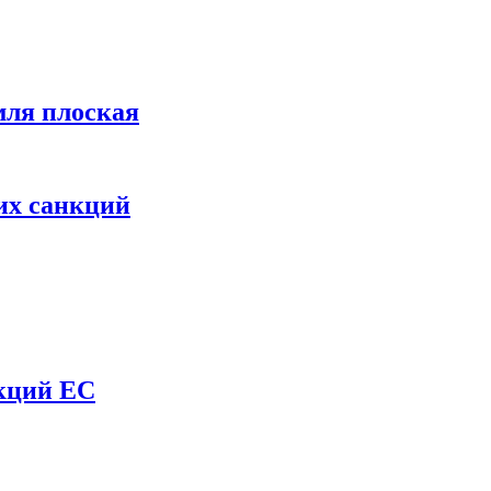
мля плоская
их санкций
нкций ЕС