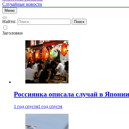
Случайные новости
Меню
Найти:
Заголовки
Россиянка описала случай в Японии 
1 год спустя
1 год спустя