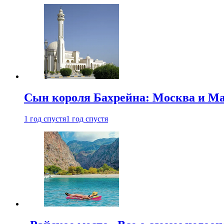
Сын короля Бахрейна: Москва и Ма
1 год спустя
1 год спустя