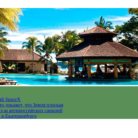
ий SpaceX
то докажет, что Земля плоская
з-за антироссийских санкций
у в Екатеринбурге