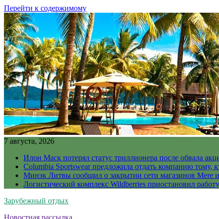
Перейти к содержимому
7 августа, 2026
Илон Маск потерял статус триллионера после обвала акц
Columbia Sportswear предложила отдать компанию тому, к
Минэк Литвы сообщил о закрытии сети магазинов Mere и
Логистический комплекс Wildberries приостановил работ
Зарубежный отдых
Новостная рассылка