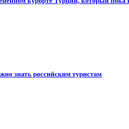
цененном курорте Турции, который пока 
ужно знать российским туристам