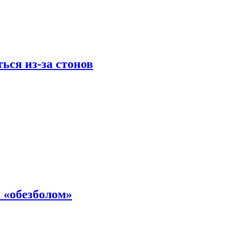
ься из-за стонов
 «обезболом»