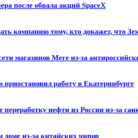
ера после обвала акций SpaceX
ать компанию тому, кто докажет, что Зе
ети магазинов Mere из-за антироссийск
s приостановил работу в Екатеринбурге
 переработку нефти из России из-за са
м доме из-за китайских чипов