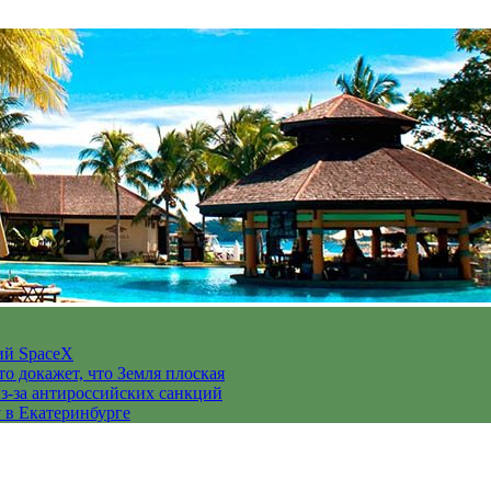
ий SpaceX
то докажет, что Земля плоская
з-за антироссийских санкций
у в Екатеринбурге