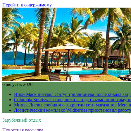
Перейти к содержимому
6 августа, 2026
Илон Маск потерял статус триллионера после обвала акц
Columbia Sportswear предложила отдать компанию тому, к
Минэк Литвы сообщил о закрытии сети магазинов Mere и
Логистический комплекс Wildberries приостановил работ
Зарубежный отдых
Новостная рассылка