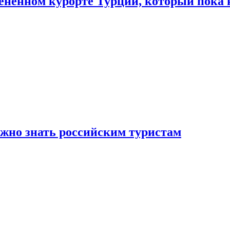
цененном курорте Турции, который пока 
ужно знать российским туристам