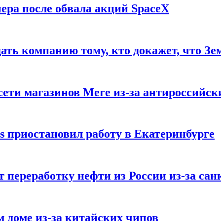
ера после обвала акций SpaceX
ать компанию тому, кто докажет, что Зе
ети магазинов Mere из-за антироссийск
s приостановил работу в Екатеринбурге
 переработку нефти из России из-за са
м доме из-за китайских чипов