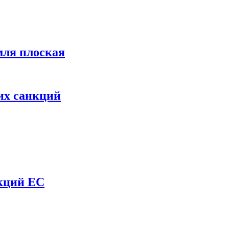
мля плоская
их санкций
нкций ЕС