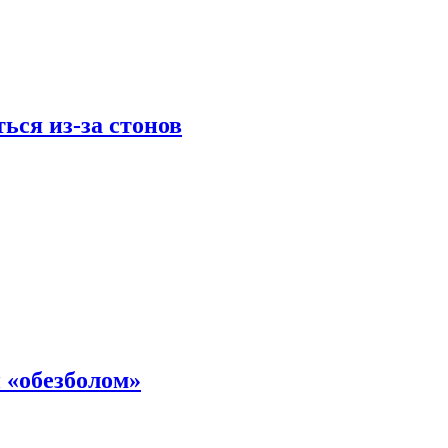
ься из-за стонов
 «обезболом»