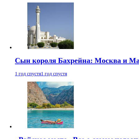
Сын короля Бахрейна: Москва и Ма
1 год спустя
1 год спустя