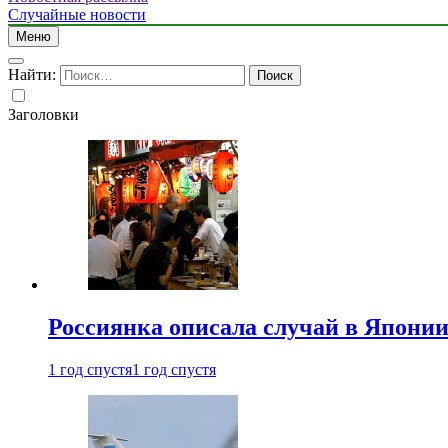
Случайные новости
Меню
Найти:
Заголовки
Россиянка описала случай в Японии 
1 год спустя
1 год спустя