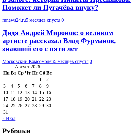
Поможет ли Пугачёва внуку?
runews24.ru
5 месяцев спустя
0
Дядя Андрей Миронов: о великом
артисте рассказал Влад Фурманов,
знавший его с пяти лет
Московский Комсомолец
5 месяцев спустя
0
Август 2026
Пн
Вт
Ср
Чт
Пт
Сб
Вс
1
2
3
4
5
6
7
8
9
10
11
12
13
14
15
16
17
18
19
20
21
22
23
24
25
26
27
28
29
30
31
« Июл
Рубрики