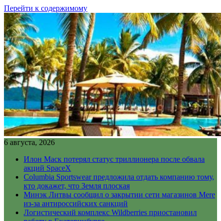
Перейти к содержимому
6 августа, 2026
Илон Маск потерял статус триллионера после обвала
акций SpaceX
Columbia Sportswear предложила отдать компанию тому,
кто докажет, что Земля плоская
Минэк Литвы сообщил о закрытии сети магазинов Mere
из-за антироссийских санкций
Логистический комплекс Wildberries приостановил