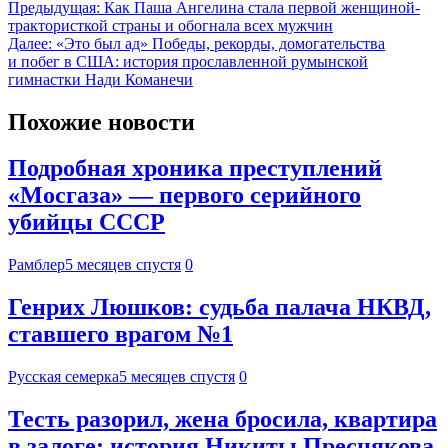
Предыдущая:
Как Паша Ангелина стала первой женщиной-
трактористкой страны и обогнала всех мужчин
Далее:
«Это был ад» Победы, рекорды, домогательства
и побег в США: история прославленной румынской
гимнастки Нади Команечи
Похожие новости
Подробная хроника преступлений
«Мосгаза» — первого серийного
убийцы СССР
Рамблер
5 месяцев спустя
0
Генрих Люшков: судьба палача НКВД,
ставшего врагом №1
Русская семерка
5 месяцев спустя
0
Тесть разорил, жена бросила, квартира
в залоге: история Никиты Преснякова.