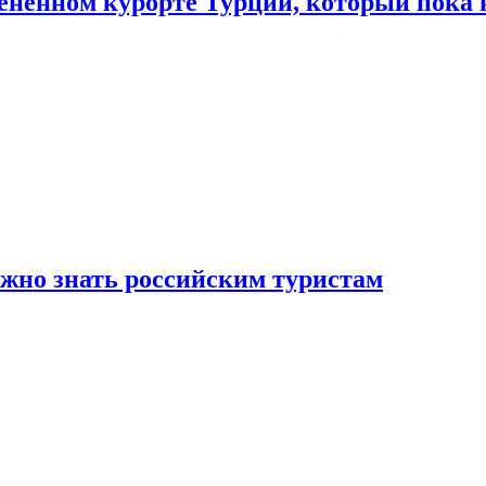
цененном курорте Турции, который пока 
ужно знать российским туристам