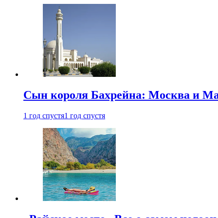
Сын короля Бахрейна: Москва и Ма
1 год спустя
1 год спустя