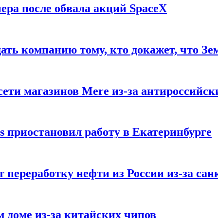
ера после обвала акций SpaceX
ать компанию тому, кто докажет, что Зе
ети магазинов Mere из-за антироссийск
s приостановил работу в Екатеринбурге
 переработку нефти из России из-за са
м доме из-за китайских чипов