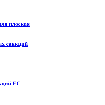
мля плоская
их санкций
нкций ЕС