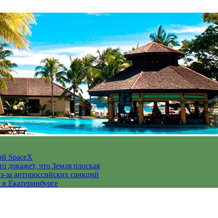
ий SpaceX
то докажет, что Земля плоская
з-за антироссийских санкций
у в Екатеринбурге