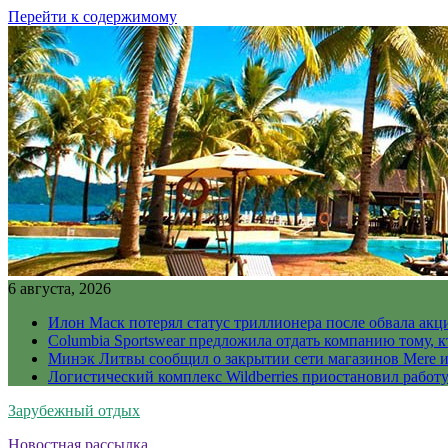
Перейти к содержимому
6 августа, 2026
Илон Маск потерял статус триллионера после обвала акц
Columbia Sportswear предложила отдать компанию тому, к
Минэк Литвы сообщил о закрытии сети магазинов Mere и
Логистический комплекс Wildberries приостановил работ
Зарубежный отдых
Новостная рассылка