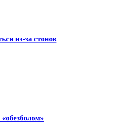
ься из-за стонов
 «обезболом»