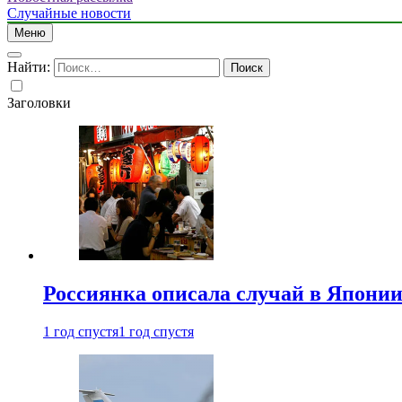
Случайные новости
Меню
Найти:
Заголовки
Россиянка описала случай в Японии 
1 год спустя
1 год спустя