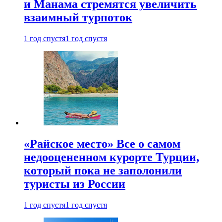
и Манама стремятся увеличить
взаимный турпоток
1 год спустя
1 год спустя
«Райское место» Все о самом
недооцененном курорте Турции,
который пока не заполонили
туристы из России
1 год спустя
1 год спустя