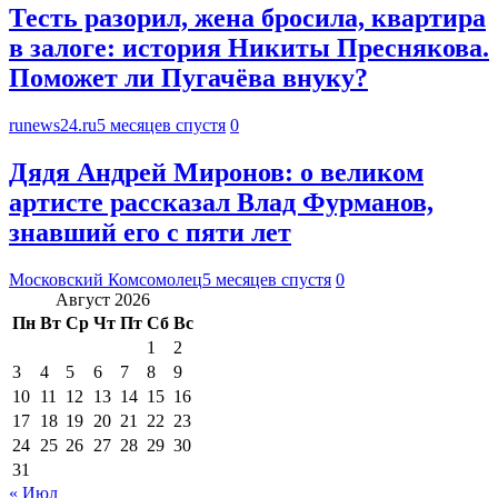
Тесть разорил, жена бросила, квартира
в залоге: история Никиты Преснякова.
Поможет ли Пугачёва внуку?
runews24.ru
5 месяцев спустя
0
Дядя Андрей Миронов: о великом
артисте рассказал Влад Фурманов,
знавший его с пяти лет
Московский Комсомолец
5 месяцев спустя
0
Август 2026
Пн
Вт
Ср
Чт
Пт
Сб
Вс
1
2
3
4
5
6
7
8
9
10
11
12
13
14
15
16
17
18
19
20
21
22
23
24
25
26
27
28
29
30
31
« Июл