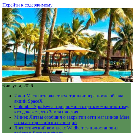
Перейти к содержимому
6 августа, 2026
Илон Маск потерял статус триллионера после обвала
акций SpaceX
Columbia Sportswear предложила отдать компанию тому,
кто докажет, что Земля плоская
Минэк Литвы сообщил о закрытии сети магазинов Mere
из-за антироссийских санкций
Логистический комплекс Wildberries приостановил