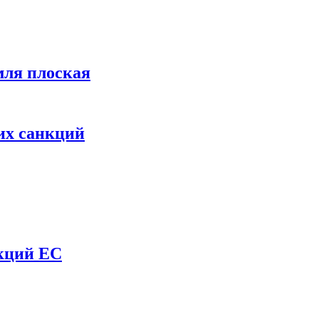
мля плоская
их санкций
нкций ЕС