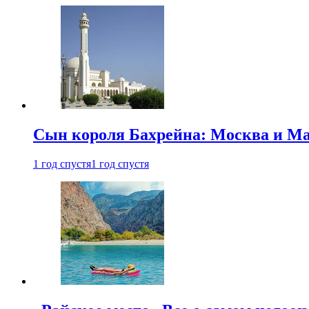
Сын короля Бахрейна: Москва и Ма
1 год спустя
1 год спустя