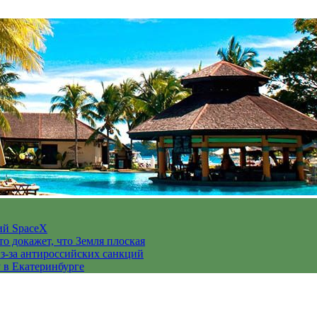
ий SpaceX
то докажет, что Земля плоская
з-за антироссийских санкций
у в Екатеринбурге