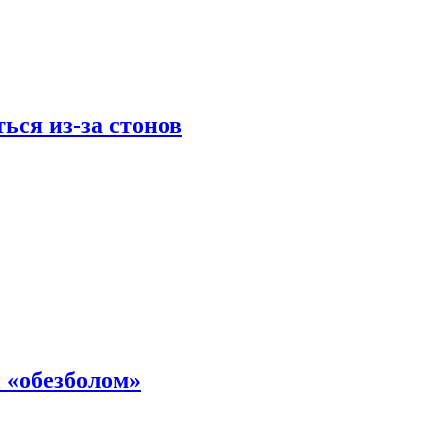
ься из-за стонов
 «обезболом»