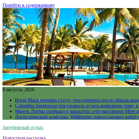
Перейти к содержимому
8 августа, 2026
Илон Маск потерял статус триллионера после обвала акц
Columbia Sportswear предложила отдать компанию тому, к
Минэк Литвы сообщил о закрытии сети магазинов Mere и
Логистический комплекс Wildberries приостановил работ
Зарубежный отдых
Новостная рассылка