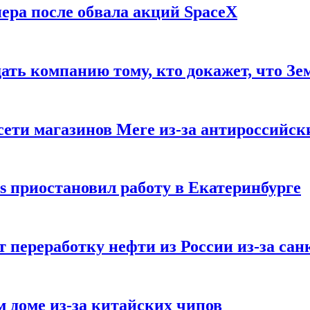
ера после обвала акций SpaceX
ать компанию тому, кто докажет, что Зе
ети магазинов Mere из-за антироссийск
s приостановил работу в Екатеринбурге
 переработку нефти из России из-за са
м доме из-за китайских чипов