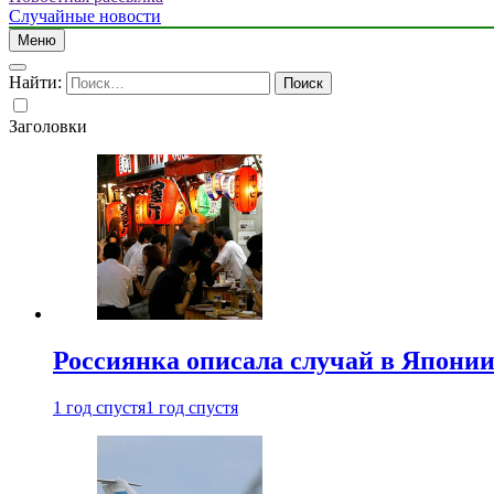
Случайные новости
Меню
Найти:
Заголовки
Россиянка описала случай в Японии 
1 год спустя
1 год спустя