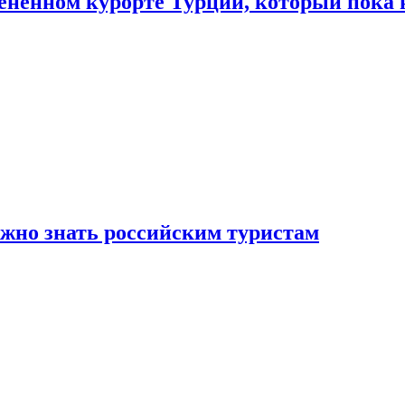
цененном курорте Турции, который пока 
ужно знать российским туристам