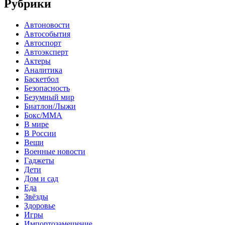
Рубрики
Автоновости
Автособытия
Автоспорт
Автоэксперт
Актеры
Аналитика
Баскетбол
Безопасность
Безумный мир
Биатлон/Лыжи
Бокс/MMA
В мире
В России
Вещи
Военные новости
Гаджеты
Дети
Дом и сад
Еда
Звёзды
Здоровье
Игры
Импортозамещение