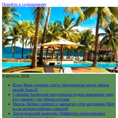
Перейти к содержимому
9 августа, 2026
Илон Маск потерял статус триллионера после обвала
акций SpaceX
Columbia Sportswear предложила отдать компанию тому,
кто докажет, что Земля плоская
Минэк Литвы сообщил о закрытии сети магазинов Mere
из-за антироссийских санкций
Логистический комплекс Wildberries приостановил