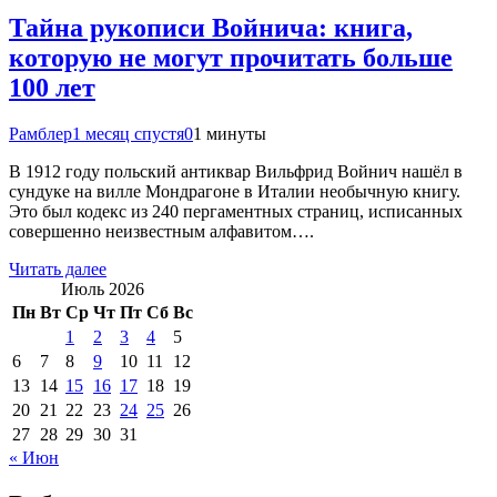
Тайна рукописи Войнича: книга,
которую не могут прочитать больше
100 лет
Рамблер
1 месяц спустя
0
1 минуты
В 1912 году польский антиквар Вильфрид Войнич нашёл в
сундуке на вилле Мондрагоне в Италии необычную книгу.
Это был кодекс из 240 пергаментных страниц, исписанных
совершенно неизвестным алфавитом….
Читать далее
Июль 2026
Пн
Вт
Ср
Чт
Пт
Сб
Вс
1
2
3
4
5
6
7
8
9
10
11
12
13
14
15
16
17
18
19
20
21
22
23
24
25
26
27
28
29
30
31
« Июн