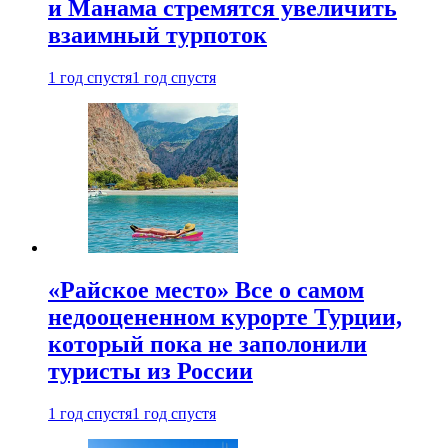
и Манама стремятся увеличить
взаимный турпоток
1 год спустя
1 год спустя
«Райское место» Все о самом
недооцененном курорте Турции,
который пока не заполонили
туристы из России
1 год спустя
1 год спустя